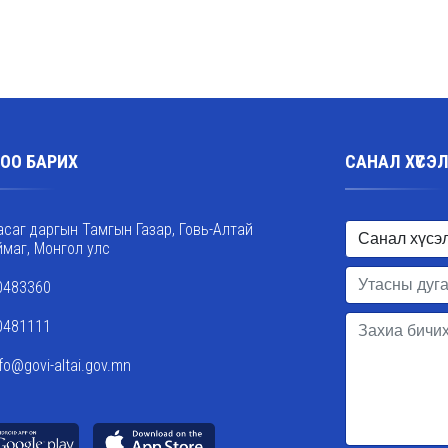
ОО БАРИХ
САНАЛ ХҮСЭ
асаг даргын Тамгын Газар, Говь-Алтай
ймаг, Монгол улс
0483360
0481111
nfo@govi-altai.gov.mn