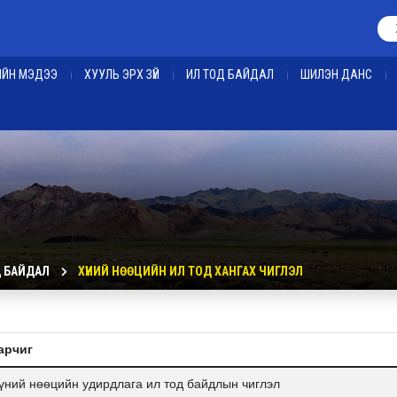
ЕИЙН МЭДЭЭ
ХУУЛЬ ЭРХ ЗҮЙ
ИЛ ТОД БАЙДАЛ
ШИЛЭН ДАНС
Д БАЙДАЛ
ХҮНИЙ НӨӨЦИЙН ИЛ ТОД ХАНГАХ ЧИГЛЭЛ
арчиг
үний нөөцийн удирдлага ил тод байдлын чиглэл