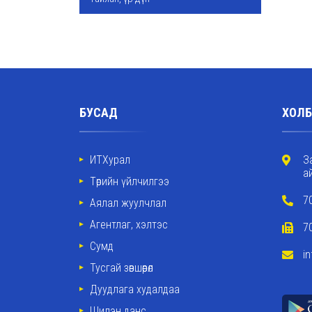
БУСАД
ХОЛБ
ИТХурал
З
а
Төрийн үйлчилгээ
7
Аялал жуулчлал
Агентлаг, хэлтэс
7
Сумд
i
Тусгай зөвшөөрөл
Дуудлага худалдаа
Шилэн данс