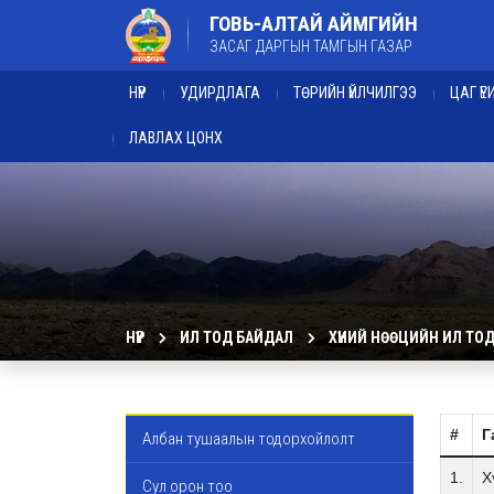
ГОВЬ-АЛТАЙ АЙМГИЙН
ЗАСАГ ДАРГЫН ТАМГЫН ГАЗАР
НҮҮР
УДИРДЛАГА
ТӨРИЙН ҮЙЛЧИЛГЭЭ
ЦАГ Ү
ЛАВЛАХ ЦОНХ
НҮҮР
ИЛ ТОД БАЙДАЛ
ХҮНИЙ НӨӨЦИЙН ИЛ ТО
#
Г
Албан тушаалын тодорхойлолт
1.
Х
Сул орон тоо