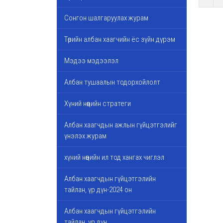
Сонгон шалгаруулах журам
Төрийн албан хаагчийн ёс зүйн дүрэм
Мэдээ мэдээлэл
Албан тушаалын тодорхойлолт
Хүний нөөцийн стратеги
Албан хаагчдын ажлын гүйцэтгэлийг
үнэлэх журам
хүний нөөцийн ил тод хангах чиглэл
Албан хаагчдын гүйцэтгэлийн
тайлан, үр дүн-2024 он
Албан хаагчдын гүйцэтгэлийн
тайлан, үр дүн