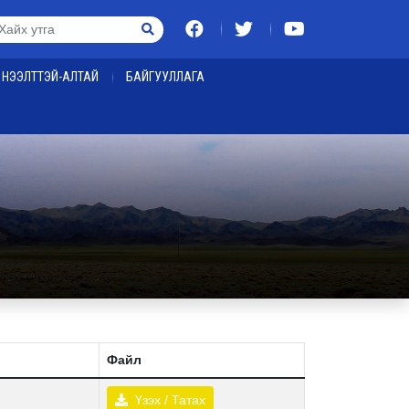
НЭЭЛТТЭЙ-АЛТАЙ
БАЙГУУЛЛАГА
Файл
Үзэх / Татах