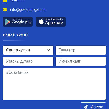
70481111
info@govi-altai.gov.mn
САНАЛ ХҮСЭЛТ
Илгээх