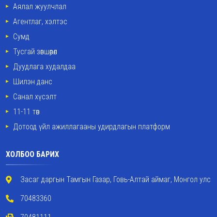
Аялал жуулчлал
Агентлаг, хэлтэс
Сумд
Тусгай зөвшөөрөл
Дуудлага худалдаа
Шилэн данс
Санал хүсэлт
11-11 төв
Дотоод үйл ажиллагааны удирдлагын платформ
ХОЛБОО БАРИХ
Засаг даргын Тамгын Газар, Говь-Алтай аймаг, Монгол улс
70483360