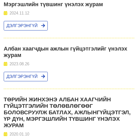
Мэргэшлийн түвшинг үнэлэх журам
2024.11.12
ДЭЛГЭРЭНГҮЙ
Албан хаагчдын ажлын гүйцэтгэлийг үнэлэх
журам
2023.08.26
ДЭЛГЭРЭНГҮЙ
ТӨРИЙН ЖИНХЭНЭ АЛБАН ХААГЧИЙН
ГҮЙЦЭТГЭЛИЙН ТӨЛӨВЛӨГӨӨГ
БОЛОВСРУУЛЖ БАТЛАХ, АЖЛЫНГҮЙЦЭТГЭЛ,
ҮР ДҮН, МЭРГЭШЛИЙН ТҮВШИНГ ҮНЭЛЭХ
ЖУРАМ
2020.01.10