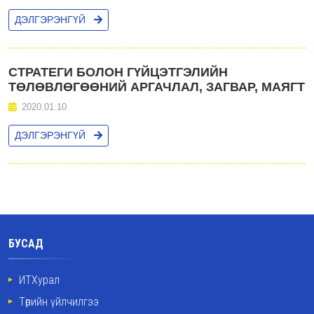
ДЭЛГЭРЭНГҮЙ
СТРАТЕГИ БОЛОН ГҮЙЦЭТГЭЛИЙН
ТӨЛӨВЛӨГӨӨНИЙ АРГАЧЛАЛ, ЗАГВАР, МАЯГТ
2020.01.10
ДЭЛГЭРЭНГҮЙ
БУСАД
ИТХурал
Төрийн үйлчилгээ