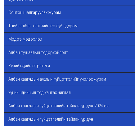
Сонгон шалгаруулах журам
Төрийн албан хаагчийн ёс зүйн дүрэм
Мэдээ мэдээлэл
Албан тушаалын тодорхойлолт
Хүний нөөцийн стратеги
Албан хаагчдын ажлын гүйцэтгэлийг үнэлэх журам
хүний нөөцийн ил тод хангах чиглэл
Албан хаагчдын гүйцэтгэлийн тайлан, үр дүн-2024 он
Албан хаагчдын гүйцэтгэлийн тайлан, үр дүн