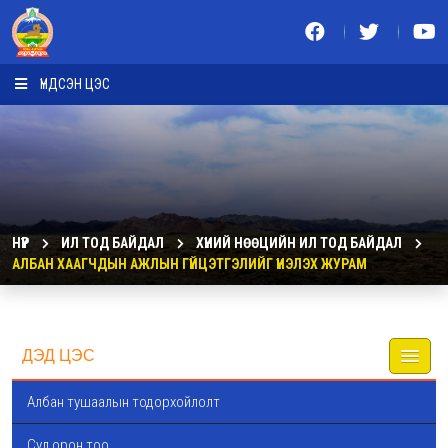
ҮНДСЭН ЦЭС
НҮҮР
ИЛ ТОД БАЙДАЛ
ХҮНИЙ НӨӨЦИЙН ИЛ ТОД БАЙДАЛ
АЛБАН ХААГЧДЫН АЖЛЫН ГҮЙЦЭТГЭЛИЙГ ҮНЭЛЭХ ЖУРАМ
ДЭД ЦЭС
Албан тушаалын тодорхойлолт
Сул орон тоо