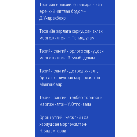
Төсвийн ерөнхийлөн захирагчийн
ерөнхий нягтлан бодогч-
Д.Ундрахбаяр
Төсвийн зарлага хариуцсан ахлах
мэргэжилтэн- Н.Пагмадулам
Төрийн сангийн орлого хариуцсан
мэргэжилтэн- Э.Бямбадулам
Төрийн сангийн дотоод хяналт,
бүртгэл хариуцсан мэргэжилтэн-
Мөнгөнбаяр
Төрийн сангийн төлбөр тооцооны
мэргэжилтэн- Ү.Отгонзаяа
Орон нутгийн хөгжлийн сан
хариуцсан мэргэжилтэн-
Н.Бадамгарав