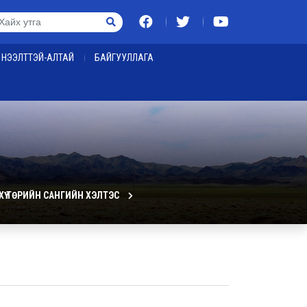
НЭЭЛТТЭЙ-АЛТАЙ
БАЙГУУЛЛАГА
ХҮҮ ТӨРИЙН САНГИЙН ХЭЛТЭС