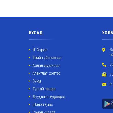
БУСАД
ХОЛБ
ИТХурал
З
а
Төрийн үйлчилгээ
7
Аялал жуулчлал
Агентлаг, хэлтэс
7
Сумд
i
Тусгай зөвшөөрөл
Дуудлага худалдаа
Шилэн данс
Санал хүсэлт