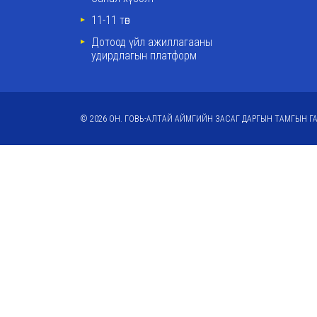
11-11 төв
Дотоод үйл ажиллагааны
удирдлагын платформ
© 2026 ОН. ГОВЬ-АЛТАЙ АЙМГИЙН ЗАСАГ ДАРГЫН ТАМГЫН ГА