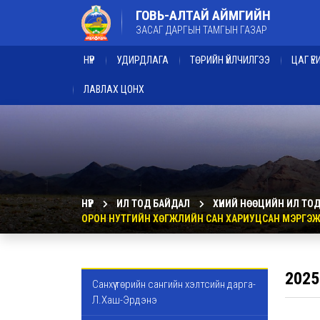
ГОВЬ-АЛТАЙ АЙМГИЙН
ЗАСАГ ДАРГЫН ТАМГЫН ГАЗАР
НҮҮР
УДИРДЛАГА
ТӨРИЙН ҮЙЛЧИЛГЭЭ
ЦАГ Ү
ЛАВЛАХ ЦОНХ
НҮҮР
ИЛ ТОД БАЙДАЛ
ХҮНИЙ НӨӨЦИЙН ИЛ ТО
ОРОН НУТГИЙН ХӨГЖЛИЙН САН ХАРИУЦСАН МЭРГЭЖ
2025
Санхүү төрийн сангийн хэлтсийн дарга-
Л.Хаш-Эрдэнэ