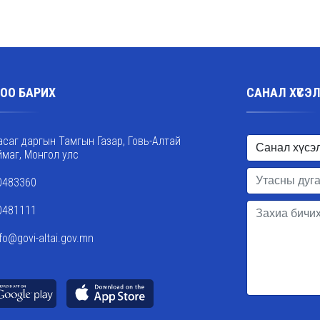
ОО БАРИХ
САНАЛ ХҮСЭ
асаг даргын Тамгын Газар, Говь-Алтай
ймаг, Монгол улс
0483360
0481111
nfo@govi-altai.gov.mn