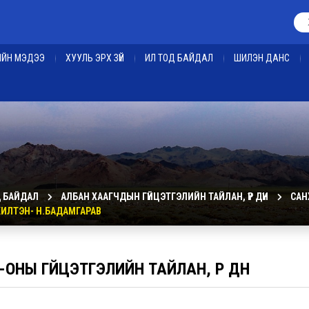
ЕИЙН МЭДЭЭ
ХУУЛЬ ЭРХ ЗҮЙ
ИЛ ТОД БАЙДАЛ
ШИЛЭН ДАНС
Д БАЙДАЛ
АЛБАН ХААГЧДЫН ГҮЙЦЭТГЭЛИЙН ТАЙЛАН, ҮР ДҮН
САН
ИЛТЭН- Н.БАДАМГАРАВ
-ОНЫ ГҮЙЦЭТГЭЛИЙН ТАЙЛАН, ҮР ДҮН