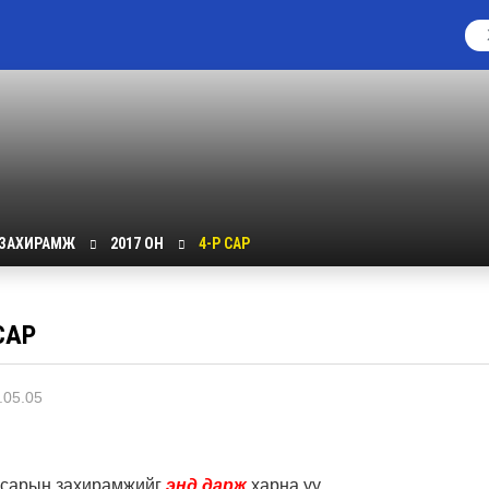
 ЗАХИРАМЖ
2017 ОН
4-Р САР
САР
.05.05
р сарын захирамжийг
энд дарж
харна уу.