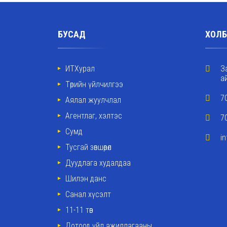
БУСАД
ХОЛБ
ИТХурал
З
а
Төрийн үйлчилгээ
7
Аялал жуулчлал
Агентлаг, хэлтэс
7
Сумд
i
Тусгай зөвшөөрөл
Дуудлага худалдаа
Шилэн данс
Санал хүсэлт
11-11 төв
Дотоод үйл ажиллагааны