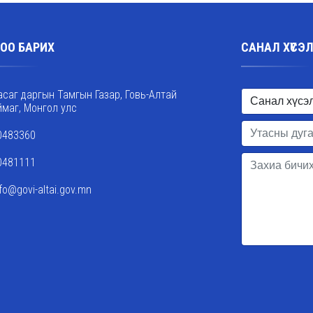
ОО БАРИХ
САНАЛ ХҮСЭ
асаг даргын Тамгын Газар, Говь-Алтай
ймаг, Монгол улс
0483360
0481111
nfo@govi-altai.gov.mn