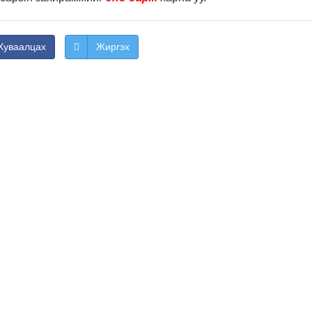
Хуваалцах
Жиргэх