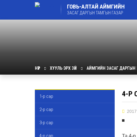
ГОВЬ-АЛТАЙ АЙМГИЙН
ЗАСАГ ДАРГЫН ТАМГЫН ГАЗАР
НҮҮР
ХУУЛЬ ЭРХ ЗҮЙ
АЙМГИЙН ЗАСАГ ДАРГЫН
4-Р 
1-р сар
2-р сар
2017
3-р сар
4-р сар
Та 4-