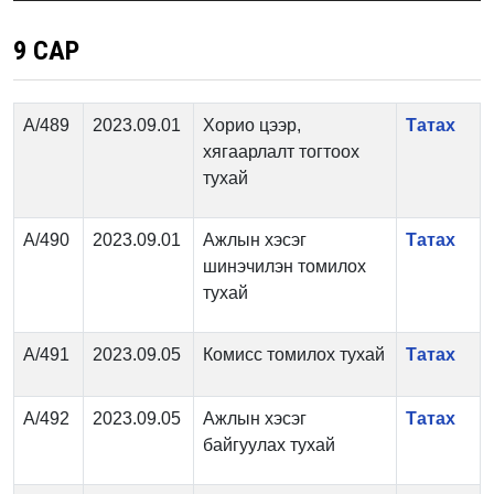
9 САР
А/489
2023.09.01
Хорио цээр,
Татах
хягаарлалт тогтоох
тухай
А/490
2023.09.01
Ажлын хэсэг
Татах
шинэчилэн томилох
тухай
А/491
2023.09.05
Комисс томилох тухай
Татах
А/492
2023.09.05
Ажлын хэсэг
Татах
байгуулах тухай