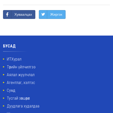
Хуваалцах
Жиргэх
БУСАД
ИТХурал
Төрийн үйлчилгээ
Аялал жуулчлал
Агентлаг, хэлтэс
Сумд
Тусгай зөвшөөрөл
Дуудлага худалдаа