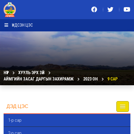
ҮНДСЭН ЦЭС
НҮҮР
ХУУЛЬ ЭРХ ЗҮЙ
АЙМГИЙН ЗАСАГ ДАРГЫН ЗАХИРАМЖ
2023 ОН
9 САР
ДЭД ЦЭС
1-р сар
2-р сар