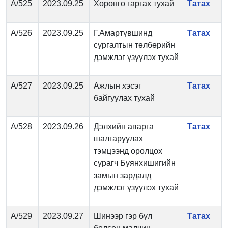
А/525
2023.09.25
Хөрөнгө гаргах тухай
Татах
А/526
2023.09.25
Г.Амартүвшинд
Татах
сургалтын төлбөрийн
дэмжлэг үзүүлэх тухай
А/527
2023.09.25
Ажлын хэсэг
Татах
байгуулах тухай
А/528
2023.09.26
Дэлхийн аварга
Татах
шалгаруулах
тэмцээнд оролцох
сурагч Буянхишигийн
замын зардалд
дэмжлэг үзүүлэх тухай
А/529
2023.09.27
Шинээр гэр бүл
Татах