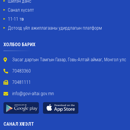
Шилэн данс
Санал хүсэлт
11-11 төв
Дотоод үйл ажиллагааны удирдлагын платформ
ХОЛБОО БАРИХ
Засаг даргын Тамгын Газар, Говь-Алтай аймаг, Монгол улс
70483360
70481111
info@govi-altai.gov.mn
САНАЛ ХҮСЭЛТ