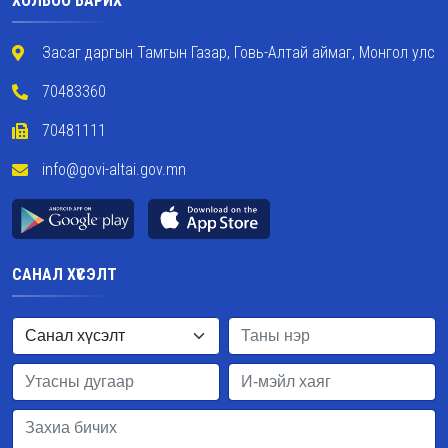
ХОЛБОО БАРИХ
Засаг даргын Тамгын Газар, Говь-Алтай аймаг, Монгол улс
70483360
70481111
info@govi-altai.gov.mn
САНАЛ ХҮСЭЛТ