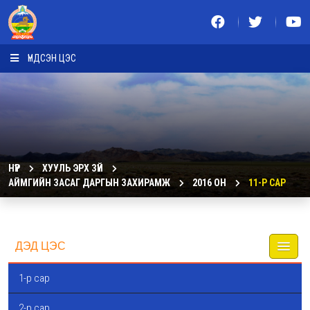
ҮНДСЭН ЦЭС
НҮҮР
ХУУЛЬ ЭРХ ЗҮЙ
АЙМГИЙН ЗАСАГ ДАРГЫН ЗАХИРАМЖ
2016 ОН
11-Р САР
ДЭД ЦЭС
1-р сар
2-р сар