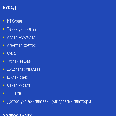
БУСАД
ИТХурал
Төрийн үйлчилгээ
Аялал жуулчлал
Агентлаг, хэлтэс
Сумд
Тусгай зөвшөөрөл
Дуудлага худалдаа
Шилэн данс
Санал хүсэлт
11-11 төв
Дотоод үйл ажиллагааны удирдлагын платформ