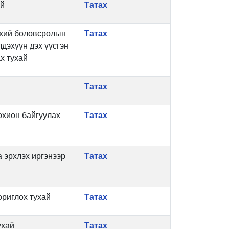
ай
Татах
нхий боловсролын
Татах
дэхүүн дэх үүсгэн
х тухай
Татах
охион байгуулах
Татах
 эрхлэх иргэнээр
Татах
риглох тухай
Татах
ухай
Татах