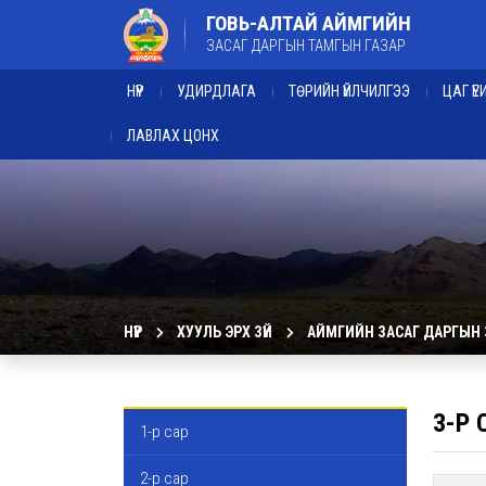
ГОВЬ-АЛТАЙ АЙМГИЙН
ЗАСАГ ДАРГЫН ТАМГЫН ГАЗАР
НҮҮР
УДИРДЛАГА
ТӨРИЙН ҮЙЛЧИЛГЭЭ
ЦАГ Ү
ЛАВЛАХ ЦОНХ
НҮҮР
ХУУЛЬ ЭРХ ЗҮЙ
АЙМГИЙН ЗАСАГ ДАРГЫН
3-Р 
1-р сар
2-р сар