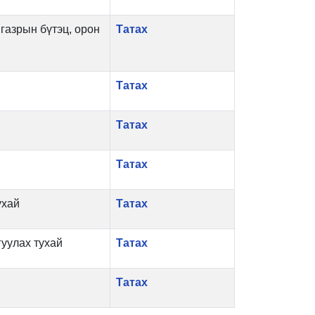
газрын бүтэц, орон
Татах
й
Татах
Татах
Татах
ухай
Татах
уулах тухай
Татах
Татах