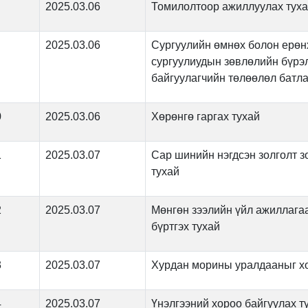
2025.03.06
Томилолтоор ажиллуулах тух
2025.03.06
Сургуулийн өмнөх болон ерө
сургуулиудын зөвлөлийн бүрэл
байгуулагчийн төлөөлөл батла
0
2025.03.06
Хөрөнгө гаргах тухай
1
2025.03.07
Сар шинийн нэгдсэн золголт з
тухай
2
2025.03.07
Мөнгөн зээлийн үйл ажиллагаа
бүртгэх тухай
3
2025.03.07
Хурдан морины уралдааныг хо
4
2025.03.07
Үнэлгээний хороо байгуулах т