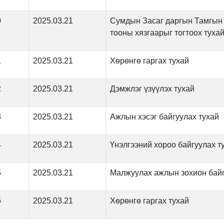
0
2025.03.21
Сумдын Засаг даргын Тамгын 
тооны хязгаарыг тогтоох туха
1
2025.03.21
Хөрөнгө гаргах тухай
2
2025.03.21
Дэмжлэг үзүүлэх тухай
3
2025.03.21
Ажлын хэсэг байгуулах тухай
4
2025.03.21
Үнэлгээний хороо байгуулах т
5
2025.03.21
Малжуулах ажлын зохион байг
6
2025.03.21
Хөрөнгө гаргах тухай