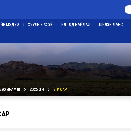
ЕИЙН МЭДЭЭ
ХУУЛЬ ЭРХ ЗҮЙ
ИЛ ТОД БАЙДАЛ
ШИЛЭН ДАНС
 ЗАХИРАМЖ
2025 ОН
3-Р САР
САР