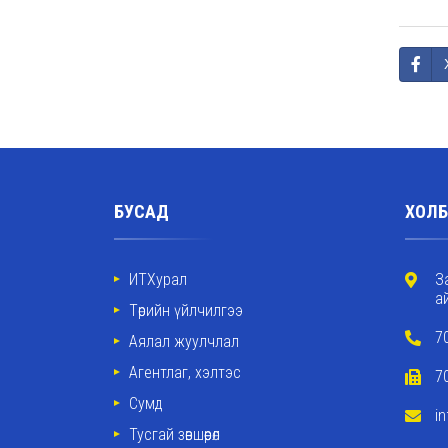
БУСАД
ХОЛБ
ИТХурал
З
а
Төрийн үйлчилгээ
7
Аялал жуулчлал
Агентлаг, хэлтэс
7
Сумд
i
Тусгай зөвшөөрөл