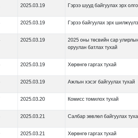
2
2025.03.19
Гэрээ шууд байгуулах эрх олго
3
2025.03.19
Гэрээ байгуулах эрх шилжүүлэ
4
2025.03.19
2025 оны төсвийн сар улирлы
оруулан батлах тухай
5
2025.03.19
Хөрөнгө гаргах тухай
6
2025.03.19
Ажлын хэсэг байгуулах тухай
7
2025.03.20
Комисс томилох тухай
8
2025.03.21
Салбар зөвлөл байгуулах тух
9
2025.03.21
Хөрөнгө гаргах тухай