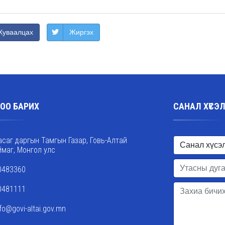
Хуваалцах
Жиргэх
ОО БАРИХ
САНАЛ ХҮСЭ
асаг даргын Тамгын Газар, Говь-Алтай
ймаг, Монгол улс
0483360
0481111
nfo@govi-altai.gov.mn