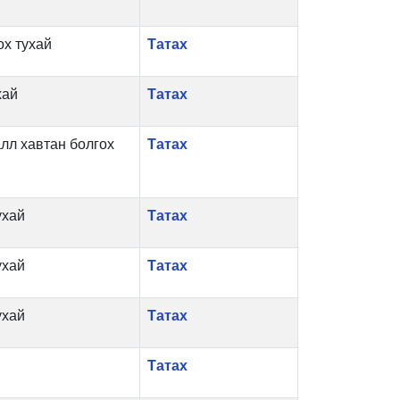
ох тухай
Татах
хай
Татах
лл хавтан болгох
Татах
ухай
Татах
ухай
Татах
ухай
Татах
Татах