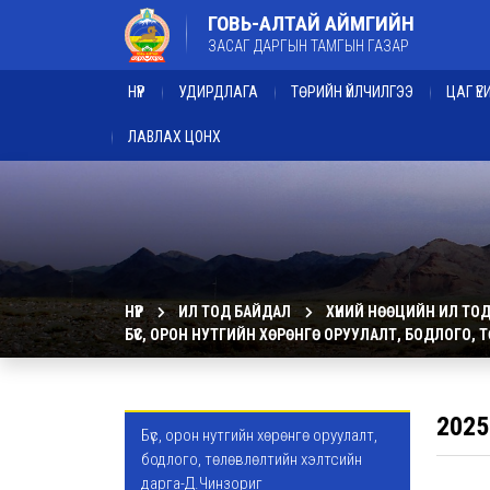
ГОВЬ-АЛТАЙ АЙМГИЙН
ЗАСАГ ДАРГЫН ТАМГЫН ГАЗАР
НҮҮР
УДИРДЛАГА
ТӨРИЙН ҮЙЛЧИЛГЭЭ
ЦАГ Ү
ЛАВЛАХ ЦОНХ
НҮҮР
ИЛ ТОД БАЙДАЛ
ХҮНИЙ НӨӨЦИЙН ИЛ ТО
БҮС, ОРОН НУТГИЙН ХӨРӨНГӨ ОРУУЛАЛТ, БОДЛОГО,
2025
Бүс, орон нутгийн хөрөнгө оруулалт,
бодлого, төлөвлөлтийн хэлтсийн
дарга-Д.Чинзориг