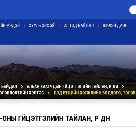
ЕИЙН МЭДЭЭ
ХУУЛЬ ЭРХ ЗҮЙ
ИЛ ТОД БАЙДАЛ
ШИЛЭН ДАНС
Д БАЙДАЛ
АЛБАН ХААГЧДЫН ГҮЙЦЭТГЭЛИЙН ТАЙЛАН, ҮР ДҮН
 ТӨЛӨВЛӨЛТИЙН ХЭЛТЭС
ДЭД БҮТЦИЙН ХӨГЖЛИЙН БОДЛОГО, ТӨЛӨ
-ОНЫ ГҮЙЦЭТГЭЛИЙН ТАЙЛАН, ҮР ДҮН