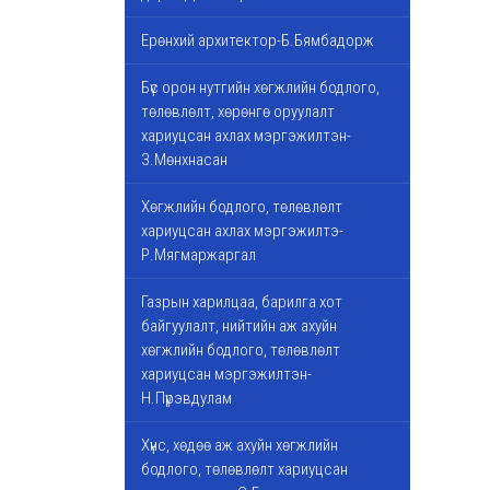
Ерөнхий архитектор-Б.Бямбадорж
Бүс орон нутгийн хөгжлийн бодлого,
төлөвлөлт, хөрөнгө оруулалт
хариуцсан ахлах мэргэжилтэн-
З.Мөнхнасан
Хөгжлийн бодлого, төлөвлөлт
хариуцсан ахлах мэргэжилтэ-
Р.Мягмаржаргал
Газрын харилцаа, барилга хот
байгуулалт, нийтийн аж ахуйн
хөгжлийн бодлого, төлөвлөлт
хариуцсан мэргэжилтэн-
Н.Пүрэвдулам
Хүнс, хөдөө аж ахуйн хөгжлийн
бодлого, төлөвлөлт хариуцсан