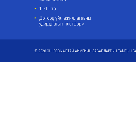
11-11 төв
Дотоод үйл ажиллагааны
удирдлагын платформ
© 2026 ОН. ГОВЬ-АЛТАЙ АЙМГИЙН ЗАСАГ ДАРГЫН ТАМГЫН ГА