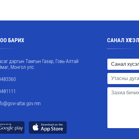
ОО БАРИХ
САНАЛ ХҮСЭ
асаг даргын Тамгын Газар, Говь-Алтай
ймаг, Монгол улс
0483360
0481111
nfo@govi-altai.gov.mn