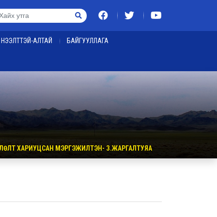
НЭЭЛТТЭЙ-АЛТАЙ
БАЙГУУЛЛАГА
ВЛӨЛТ ХАРИУЦСАН МЭРГЭЖИЛТЭН- З.ЖАРГАЛТУЯА