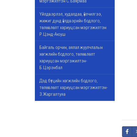
мэргэжилтэн С.Баярмаа
Үйлдвэрлэл, худалдаа, үйлчилгээ,
жижиг дунд үйлдвэрийн бодлого,
төлөвлөлт хариуцсан мэргэжилтэн
Р.Цэнд-Аюуш
Байгаль орчин, аялал жуулчлалын
хөгжлийн бодлого, төлөвлөлт
хариуцсан мэргэжилтэн-
Б.Цэрэнбал
Дэд бүтцийн хөгжлийн бодлого,
төлөвлөлт хариуцсан мэргэжилтэн-
З.Жаргалтуяа