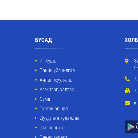
БУСАД
ХОЛБ
ИТХурал
З
а
Төрийн үйлчилгээ
7
Аялал жуулчлал
Агентлаг, хэлтэс
7
Сумд
i
Тусгай зөвшөөрөл
Дуудлага худалдаа
Шилэн данс
Санал хүсэлт