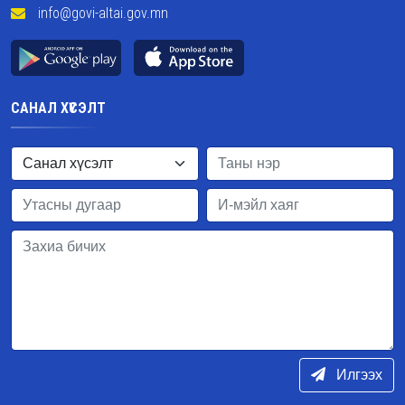
info@govi-altai.gov.mn
САНАЛ ХҮСЭЛТ
Илгээх