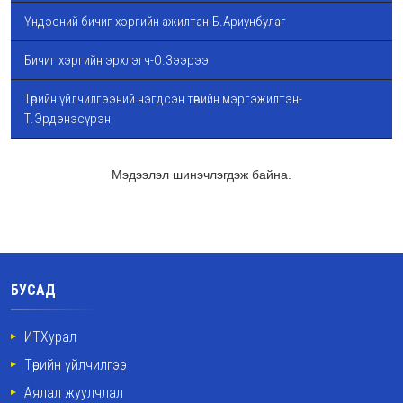
Үндэсний бичиг хэргийн ажилтан-Б.Ариунбулаг
Бичиг хэргийн эрхлэгч-О.Зээрээ
Төрийн үйлчилгээний нэгдсэн төвийн мэргэжилтэн-
Т.Эрдэнэсүрэн
Мэдээлэл шинэчлэгдэж байна.
БУСАД
ИТХурал
Төрийн үйлчилгээ
Аялал жуулчлал