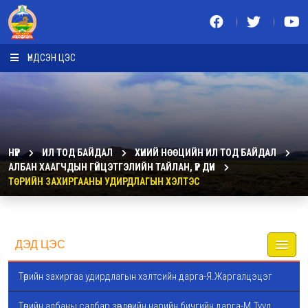
ҮНДСЭН ЦЭС
НҮҮР
ИЛ ТОД БАЙДАЛ
ХҮНИЙ НӨӨЦИЙН ИЛ ТОД БАЙДАЛ
АЛБАН ХААГЧДЫН ГҮЙЦЭТГЭЛИЙН ТАЙЛАН, ҮР ДҮН
ТӨРИЙН ЗАХИРГААНЫ УДИРДЛАГЫН ХЭЛТЭС
ДЭД ЦЭС
Төрийн захиргаа удирдлагын хэлтсийн дарга-Я.Жаргалцэцэг
Төрийн албаны салбар зөвлөлийн нарийн бичгийн дарга-М.Туул