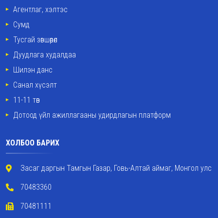
Агентлаг, хэлтэс
Сумд
Тусгай зөвшөөрөл
Дуудлага худалдаа
Шилэн данс
Санал хүсэлт
11-11 төв
Дотоод үйл ажиллагааны удирдлагын платформ
ХОЛБОО БАРИХ
Засаг даргын Тамгын Газар, Говь-Алтай аймаг, Монгол улс
70483360
70481111