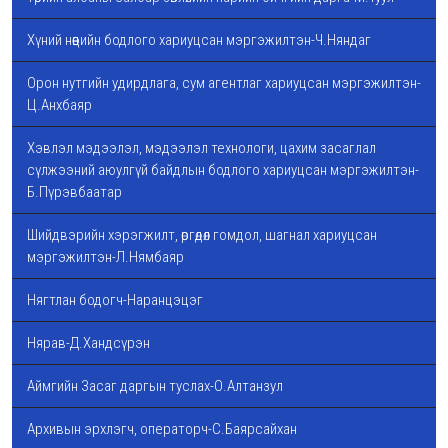
Хүний нөөцийн бодлого хариуцсан мэргэжилтэн-Ч.Няндаг
Орон нутгийн удирдлага, сум агентлаг хариуцсан мэргэжилтэн-
Ц.Анхбаяр
Хэвлэл мэдээлэл, мэдээлэл технологи, цахим засаглал
сүлжээний аюулгүй байдлын бодлого хариуцсан мэргэжилтэн-
Б.Пүрэвбаатар
Шийдвэрийн хэрэгжилт, өргөдөл гомдол, шагнал хариуцсан
мэргэжилтэн-Л.Нямбаяр
Нягтлан бодогч-Наранцэцэг
Нярав-Д.Хандсүрэн
Аймгийн Засаг даргын туслах-О.Алтанзул
Архивын эрхлэгч, операторч-С.Баярсайхан