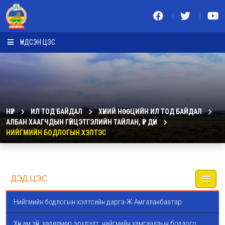
ҮНДСЭН ЦЭС
НҮҮР
ИЛ ТОД БАЙДАЛ
ХҮНИЙ НӨӨЦИЙН ИЛ ТОД БАЙДАЛ
АЛБАН ХААГЧДЫН ГҮЙЦЭТГЭЛИЙН ТАЙЛАН, ҮР ДҮН
НИЙГМИЙН БОДЛОГЫН ХЭЛТЭС
ДЭД ЦЭС
Нийгмийн бодлогын хэлтсийн дарга-Ж.Амгаланбаатар
Хүн ам зүй, хөдөлмөр эрхлэлт, нийгмийн хамгааллын бодлого,