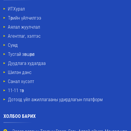
ИТХурал
Төрийн үйлчилгээ
Аялал жуулчлал
Агентлаг, хэлтэс
Сумд
Тусгай зөвшөөрөл
Дуудлага худалдаа
Шилэн данс
Санал хүсэлт
11-11 төв
Дотоод үйл ажиллагааны удирдлагын платформ
ХОЛБОО БАРИХ