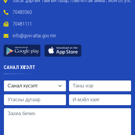
Засаг даргын Тамгын Газар, Говь-Алтай аймаг, Монгол улс
70483360
70481111
info@govi-altai.gov.mn
САНАЛ ХҮСЭЛТ