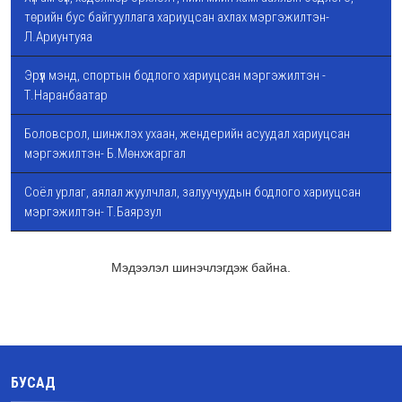
төрийн бус байгууллага хариуцсан ахлах мэргэжилтэн-
Л.Ариунтуяа
Эрүүл мэнд, спортын бодлого хариуцсан мэргэжилтэн -
Т.Наранбаатар
Боловсрол, шинжлэх ухаан, жендерийн асуудал хариуцсан
мэргэжилтэн- Б.Мөнхжаргал
Соёл урлаг, аялал жуулчлал, залуучуудын бодлого хариуцсан
мэргэжилтэн- Т.Баярзул
Мэдээлэл шинэчлэгдэж байна.
БУСАД