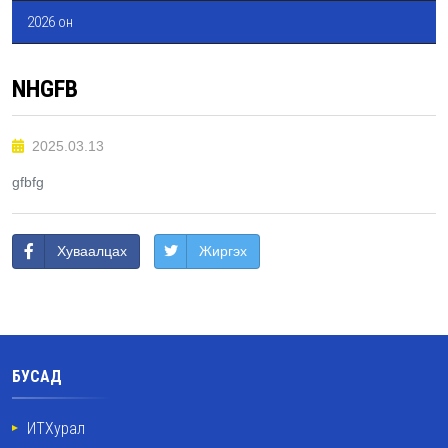
2026 он
NHGFB
2025.03.13
gfbfg
Хуваалцах
Жиргэх
БУСАД
ИТХурал