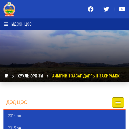
ҮНДСЭН ЦЭС
НҮҮР
ХУУЛЬ ЭРХ ЗҮЙ
АЙМГИЙН ЗАСАГ ДАРГЫН ЗАХИРАМЖ
ДЭД ЦЭС
2014 он
2015 он