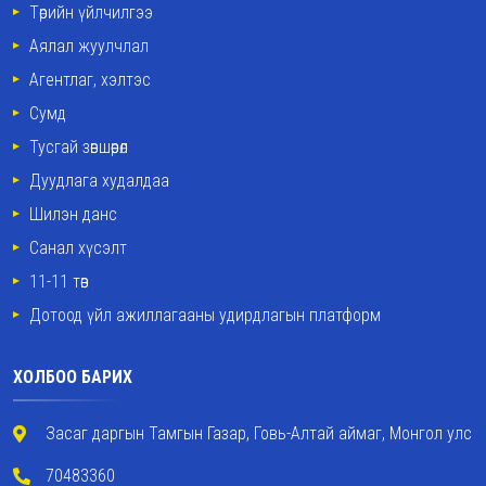
Төрийн үйлчилгээ
Аялал жуулчлал
Агентлаг, хэлтэс
Сумд
Тусгай зөвшөөрөл
Дуудлага худалдаа
Шилэн данс
Санал хүсэлт
11-11 төв
Дотоод үйл ажиллагааны удирдлагын платформ
ХОЛБОО БАРИХ
Засаг даргын Тамгын Газар, Говь-Алтай аймаг, Монгол улс
70483360