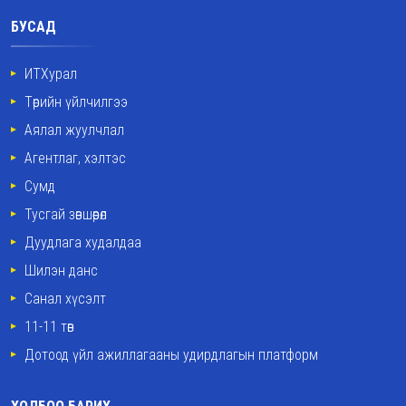
БУСАД
ИТХурал
Төрийн үйлчилгээ
Аялал жуулчлал
Агентлаг, хэлтэс
Сумд
Тусгай зөвшөөрөл
Дуудлага худалдаа
Шилэн данс
Санал хүсэлт
11-11 төв
Дотоод үйл ажиллагааны удирдлагын платформ