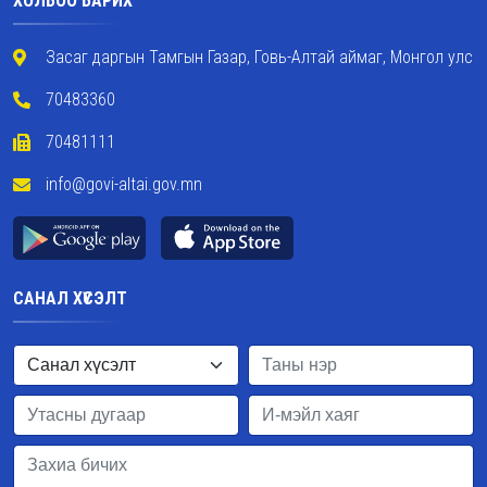
ХОЛБОО БАРИХ
Засаг даргын Тамгын Газар, Говь-Алтай аймаг, Монгол улс
70483360
70481111
info@govi-altai.gov.mn
САНАЛ ХҮСЭЛТ