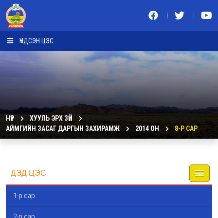
ҮНДСЭН ЦЭС
НҮҮР
ХУУЛЬ ЭРХ ЗҮЙ
АЙМГИЙН ЗАСАГ ДАРГЫН ЗАХИРАМЖ
2014 ОН
8-Р САР
ДЭД ЦЭС
1-р сар
2-р сар