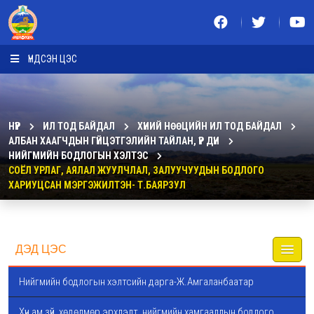
ҮНДСЭН ЦЭС
НҮҮР
ИЛ ТОД БАЙДАЛ
ХҮНИЙ НӨӨЦИЙН ИЛ ТОД БАЙДАЛ
АЛБАН ХААГЧДЫН ГҮЙЦЭТГЭЛИЙН ТАЙЛАН, ҮР ДҮН
НИЙГМИЙН БОДЛОГЫН ХЭЛТЭС
СОЁЛ УРЛАГ, АЯЛАЛ ЖУУЛЧЛАЛ, ЗАЛУУЧУУДЫН БОДЛОГО
ХАРИУЦСАН МЭРГЭЖИЛТЭН- Т.БАЯРЗУЛ
ДЭД ЦЭС
Нийгмийн бодлогын хэлтсийн дарга-Ж.Амгаланбаатар
Хүн ам зүй, хөдөлмөр эрхлэлт, нийгмийн хамгааллын бодлого,