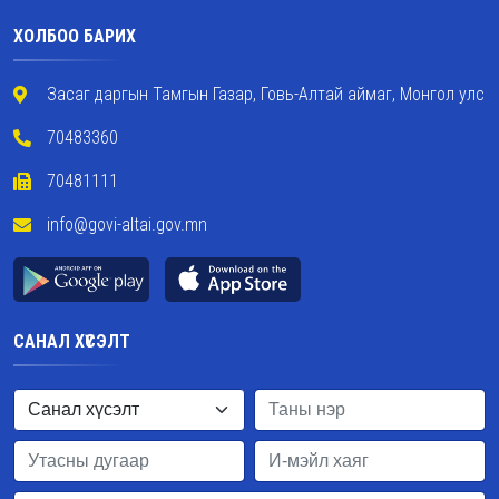
ХОЛБОО БАРИХ
Засаг даргын Тамгын Газар, Говь-Алтай аймаг, Монгол улс
70483360
70481111
info@govi-altai.gov.mn
САНАЛ ХҮСЭЛТ