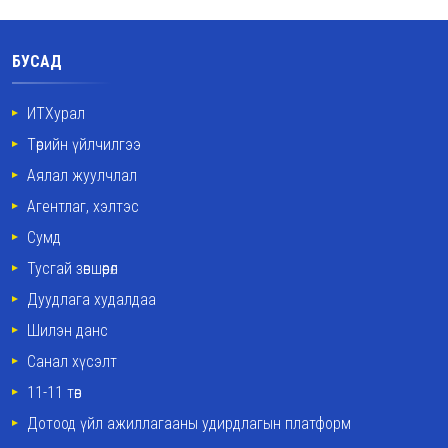
БУСАД
ИТХурал
Төрийн үйлчилгээ
Аялал жуулчлал
Агентлаг, хэлтэс
Сумд
Тусгай зөвшөөрөл
Дуудлага худалдаа
Шилэн данс
Санал хүсэлт
11-11 төв
Дотоод үйл ажиллагааны удирдлагын платформ