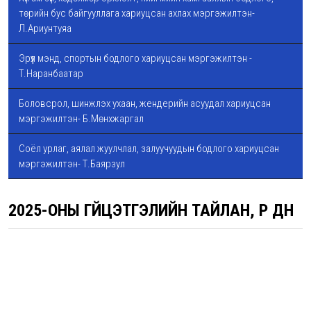
төрийн бус байгууллага хариуцсан ахлах мэргэжилтэн-
Л.Ариунтуяа
Эрүүл мэнд, спортын бодлого хариуцсан мэргэжилтэн -
Т.Наранбаатар
Боловсрол, шинжлэх ухаан, жендерийн асуудал хариуцсан
мэргэжилтэн- Б.Мөнхжаргал
Соёл урлаг, аялал жуулчлал, залуучуудын бодлого хариуцсан
мэргэжилтэн- Т.Баярзул
2025-ОНЫ ГҮЙЦЭТГЭЛИЙН ТАЙЛАН, ҮР ДҮН