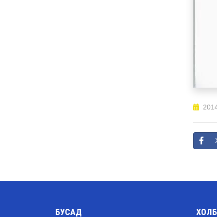
2014
БУСАД
ХОЛБ