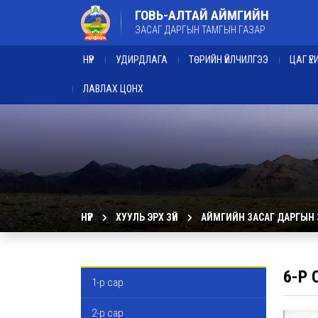
ГОВЬ-АЛТАЙ АЙМГИЙН
ЗАСАГ ДАРГЫН ТАМГЫН ГАЗАР
НҮҮР
УДИРДЛАГА
ТӨРИЙН ҮЙЛЧИЛГЭЭ
ЦАГ Ү
ЛАВЛАХ ЦОНХ
НҮҮР
ХУУЛЬ ЭРХ ЗҮЙ
АЙМГИЙН ЗАСАГ ДАРГЫН
6-Р 
1-р сар
2-р сар