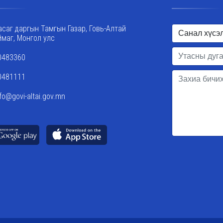
асаг даргын Тамгын Газар, Говь-Алтай
ймаг, Монгол улс
0483360
0481111
nfo@govi-altai.gov.mn