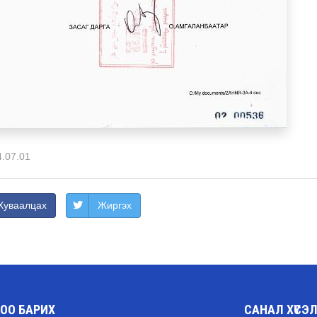
.07.01
Хуваалцах
Жиргэх
ОО БАРИХ
САНАЛ ХҮСЭ