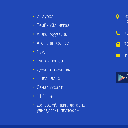
ИТХурал
З
а
Төрийн үйлчилгээ
7
Аялал жуулчлал
Агентлаг, хэлтэс
7
Сумд
i
Тусгай зөвшөөрөл
Дуудлага худалдаа
Шилэн данс
Санал хүсэлт
11-11 төв
Дотоод үйл ажиллагааны
удирдлагын платформ