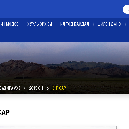
ЕИЙН МЭДЭЭ
ХУУЛЬ ЭРХ ЗҮЙ
ИЛ ТОД БАЙДАЛ
ШИЛЭН ДАНС
 ЗАХИРАМЖ
2015 ОН
6-Р САР
САР