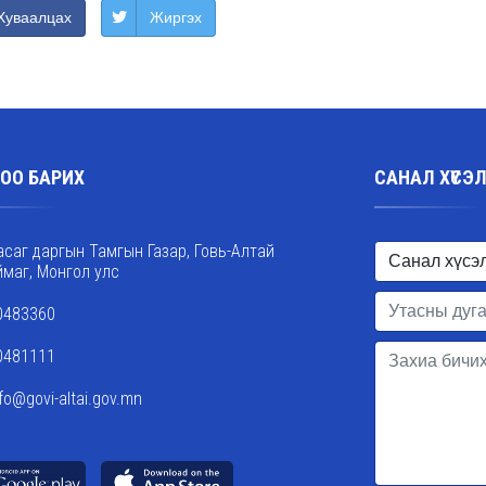
Хуваалцах
Жиргэх
ОО БАРИХ
САНАЛ ХҮСЭ
асаг даргын Тамгын Газар, Говь-Алтай
ймаг, Монгол улс
0483360
0481111
nfo@govi-altai.gov.mn