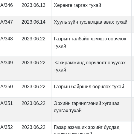
А/346
2023.06.13
Хөрөнгө гаргах тухай
А/347
2023.06.14
Хууль зүйн туслалцаа авах тухай
А/348
2023.06.22
Газрын талбайн хэмжээ өөрчлөх
тухай
А/349
2023.06.22
Захирамжинд өөрчлөлт оруулах
тухай
А/350
2023.06.22
Газрын байршил өөрчлөх тухай
А/351
2023.06.22
Эрхийн гэрчилгээний хугацаа
сунгах тухай
А/352
2023.06.22
Газар эзэмших эрхийг бусдад