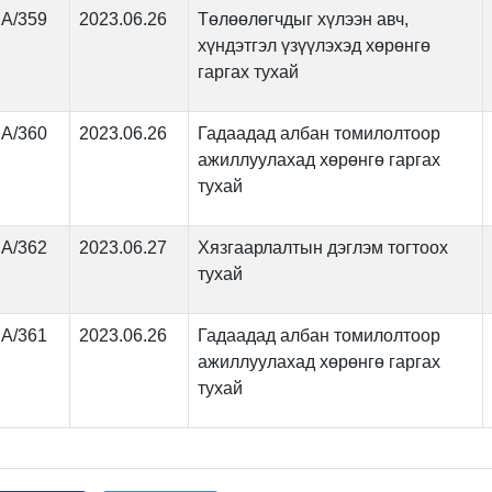
А/359
2023.06.26
Төлөөлөгчдыг хүлээн авч,
хүндэтгэл үзүүлэхэд хөрөнгө
гаргах тухай
А/360
2023.06.26
Гадаадад албан томилолтоор
ажиллуулахад хөрөнгө гаргах
тухай
А/362
2023.06.27
Хязгаарлалтын дэглэм тогтоох
тухай
А/361
2023.06.26
Гадаадад албан томилолтоор
ажиллуулахад хөрөнгө гаргах
тухай