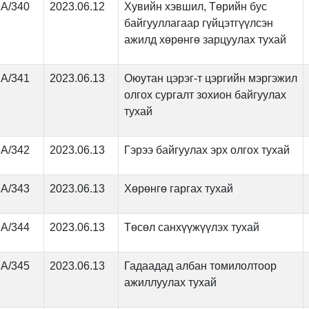
А/340
2023.06.12
Хувийн хэвшил, Төрийн бус
байгууллагаар гүйцэтгүүлсэн
ажилд хөрөнгө зарцуулах тухай
А/341
2023.06.13
Оюутан цэрэг-т цэргийн мэргэжил
олгох сургалт зохион байгуулах
тухай
А/342
2023.06.13
Гэрээ байгуулах эрх олгох тухай
А/343
2023.06.13
Хөрөнгө гаргах тухай
А/344
2023.06.13
Төсөл санхүүжүүлэх тухай
А/345
2023.06.13
Гадаадад албан томилолтоор
ажиллуулах тухай