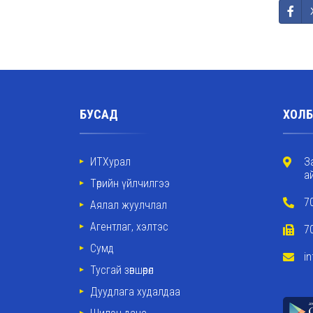
БУСАД
ХОЛБ
ИТХурал
З
а
Төрийн үйлчилгээ
7
Аялал жуулчлал
Агентлаг, хэлтэс
7
Сумд
i
Тусгай зөвшөөрөл
Дуудлага худалдаа