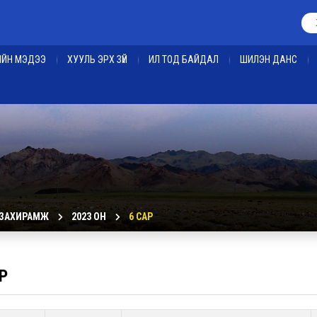
ЕИЙН МЭДЭЭ
ХУУЛЬ ЭРХ ЗҮЙ
ИЛ ТОД БАЙДАЛ
ШИЛЭН ДАНС
 ЗАХИРАМЖ
2023 ОН
6 САР
Р