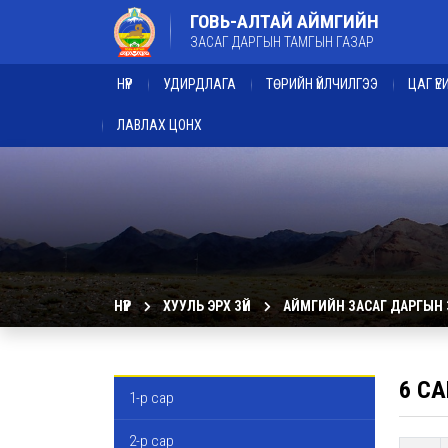
ГОВЬ-АЛТАЙ АЙМГИЙН
ЗАСАГ ДАРГЫН ТАМГЫН ГАЗАР
НҮҮР
УДИРДЛАГА
ТӨРИЙН ҮЙЛЧИЛГЭЭ
ЦАГ Ү
ЛАВЛАХ ЦОНХ
НҮҮР
ХУУЛЬ ЭРХ ЗҮЙ
АЙМГИЙН ЗАСАГ ДАРГЫН
6 СА
1-р сар
2-р сар