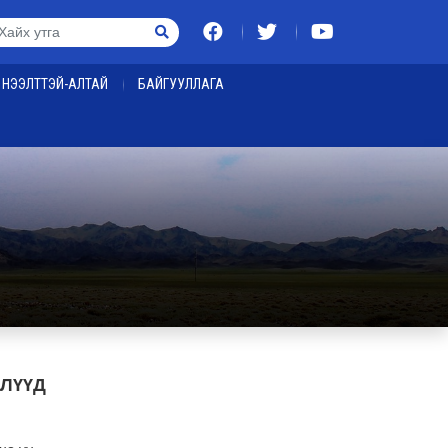
НЭЭЛТТЭЙ-АЛТАЙ
БАЙГУУЛЛАГА
СЛҮҮД