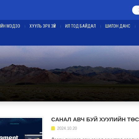
ЕИЙН МЭДЭЭ
ХУУЛЬ ЭРХ ЗҮЙ
ИЛ ТОД БАЙДАЛ
ШИЛЭН ДАНС
САНАЛ АВЧ БУЙ ХУУЛИЙН ТӨ
2024.10.20