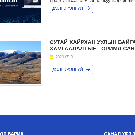
Доорх линкээр орж санал асуулгад оролцо
ДЭЛГЭРЭНГҮЙ
СУТАЙ ХАЙРХАН УУЛЫН БАЙГ
ХАМГААЛАЛТЫН ГОРИМД САН
2020.05.01
ДЭЛГЭРЭНГҮЙ
ОО БАРИХ
САНАЛ ХҮСЭ