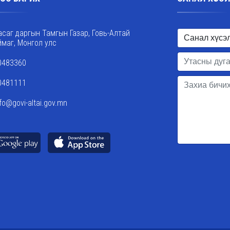
асаг даргын Тамгын Газар, Говь-Алтай
ймаг, Монгол улс
0483360
0481111
nfo@govi-altai.gov.mn