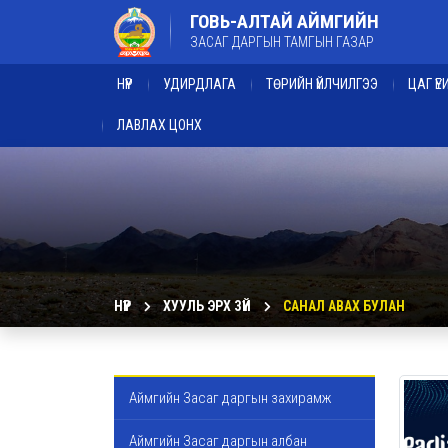
ГОВЬ-АЛТАЙ АЙМГИЙН
ЗАСАГ ДАРГЫН ТАМГЫН ГАЗАР
НҮҮР
УДИРДЛАГА
ТӨРИЙН ҮЙЛЧИЛГЭЭ
ЦАГ Ү
ЛАВЛАХ ЦОНХ
НҮҮР
ХУУЛЬ ЭРХ ЗҮЙ
САНАЛ АВАХ БУЛАН
Аймгийн Засаг даргын захирамж
Аймгийн Засаг даргын албан