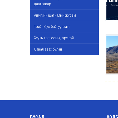
даалгавар
Аймгийн шагналын журам
Төрийн бус байгууллага
Хууль тогтоомж, эрх зүй
Санал авах булан
БУСАД
ХОЛБ