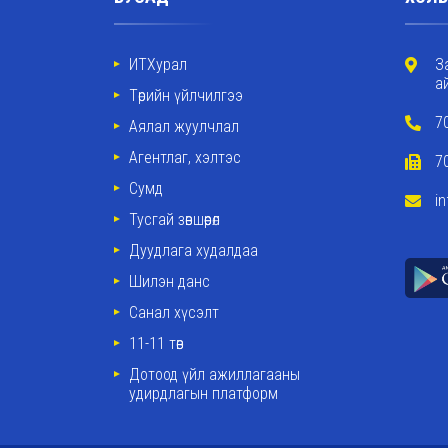
ИТХурал
З
а
Төрийн үйлчилгээ
7
Аялал жуулчлал
Агентлаг, хэлтэс
7
Сумд
i
Тусгай зөвшөөрөл
Дуудлага худалдаа
Шилэн данс
Санал хүсэлт
11-11 төв
Дотоод үйл ажиллагааны
удирдлагын платформ