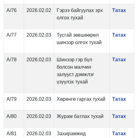
А/76
2026.02.02
Гэрээ байгуулах эрх
Татах
олгох тухай
А/77
2026.02.03
Тусгай зөвшөөрөл
Татах
шинээр олгох тухай
А/78
2026.02.03
Шинээр гэр бүл
Татах
болсон малчин
залууст дэмжлэг
үзүүлэх тухай
А/79
2026.02.03
Хөрөнгө гаргах тухай
Татах
А/80
2026.02.03
Журам батлах тухай
Татах
А/81
2026.02.03
Захирамжид
Татах