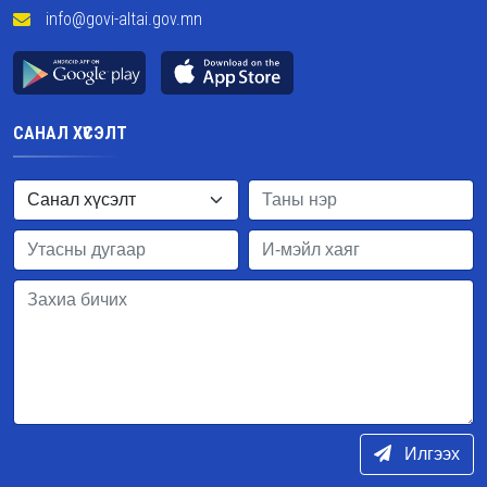
info@govi-altai.gov.mn
САНАЛ ХҮСЭЛТ
Илгээх