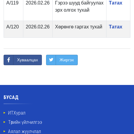
А/119
2026.02.26
Гэрээ шууд байгуулах
Татах
эрх олгох тухай
А/120
2026.02.26
Хөрөнгө гаргах тухай
Татах
Хуваалцах
Жиргэх
БУСАД
ИТХурал
Төрийн үйлчилгээ
Аялал жуулчлал