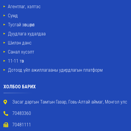
Агентлаг, хэлтэс
Сумд
Тусгай зөвшөөрөл
Дуудлага худалдаа
Шилэн данс
Санал хүсэлт
11-11 төв
Дотоод үйл ажиллагааны удирдлагын платформ
ХОЛБОО БАРИХ
Засаг даргын Тамгын Газар, Говь-Алтай аймаг, Монгол улс
70483360
70481111