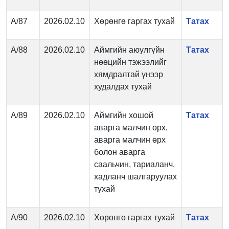
А/87
2026.02.10
Хөрөнгө гаргах тухай
Татах
А/88
2026.02.10
Аймгийн аюулгүйн
Татах
нөөцийн тэжээлийг
хямдралтай үнээр
худалдах тухай
А/89
2026.02.10
Аймгийн хошой
Татах
аварга малчин өрх,
аварга малчин өрх
болон аварга
саальчин, тариаланч,
хадланч шалгаруулах
тухай
А/90
2026.02.10
Хөрөнгө гаргах тухай
Татах