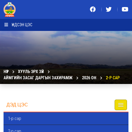
ҮНДСЭН ЦЭС
НҮҮР
ХУУЛЬ ЭРХ ЗҮЙ
АЙМГИЙН ЗАСАГ ДАРГЫН ЗАХИРАМЖ
2026 ОН
2-Р САР
ДЭД ЦЭС
1-р сар
2-р сар