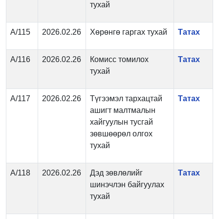
тухай
А/115
2026.02.26
Хөрөнгө гаргах тухай
Татах
А/116
2026.02.26
Комисс томилох
Татах
тухай
А/117
2026.02.26
Түгээмэл тархацтай
Татах
ашигт малтмалын
хайгуулын тусгай
зөвшөөрөл олгох
тухай
А/118
2026.02.26
Дэд зөвлөлийг
Татах
шинэчлэн байгуулах
тухай