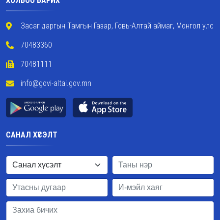
ХОЛБОО БАРИХ
Засаг даргын Тамгын Газар, Говь-Алтай аймаг, Монгол улс
70483360
70481111
info@govi-altai.gov.mn
САНАЛ ХҮСЭЛТ