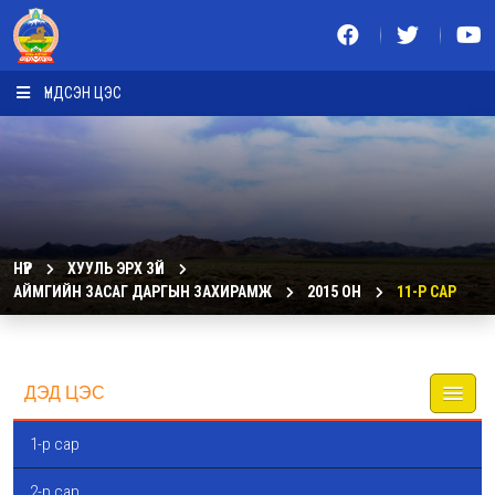
ҮНДСЭН ЦЭС
НҮҮР
ХУУЛЬ ЭРХ ЗҮЙ
АЙМГИЙН ЗАСАГ ДАРГЫН ЗАХИРАМЖ
2015 ОН
11-Р САР
ДЭД ЦЭС
1-р сар
2-р сар