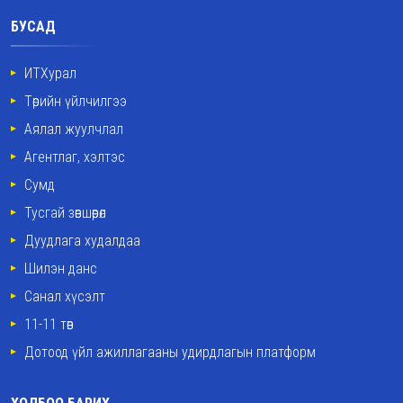
БУСАД
ИТХурал
Төрийн үйлчилгээ
Аялал жуулчлал
Агентлаг, хэлтэс
Сумд
Тусгай зөвшөөрөл
Дуудлага худалдаа
Шилэн данс
Санал хүсэлт
11-11 төв
Дотоод үйл ажиллагааны удирдлагын платформ