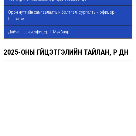
Орон нутгийн хамгаалалтын бэлтгэл, сургалтын офицер-
Г.Цэдэв
Дайчилгааны офицер-Г.Мөнхбаяр
2025-ОНЫ ГҮЙЦЭТГЭЛИЙН ТАЙЛАН, ҮР ДҮН