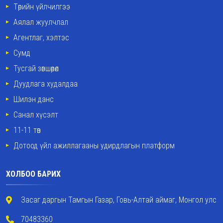
Төрийн үйлчилгээ
Аялал жуулчлал
Агентлаг, хэлтэс
Сумд
Тусгай зөвшөөрөл
Дуудлага худалдаа
Шилэн данс
Санал хүсэлт
11-11 төв
Дотоод үйл ажиллагааны удирдлагын платформ
ХОЛБОО БАРИХ
Засаг даргын Тамгын Газар, Говь-Алтай аймаг, Монгол улс
70483360