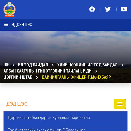
ҮНДСЭН ЦЭС
НҮҮР
ИЛ ТОД БАЙДАЛ
ХҮНИЙ НӨӨЦИЙН ИЛ ТОД БАЙДАЛ
АЛБАН ХААГЧДЫН ГҮЙЦЭТГЭЛИЙН ТАЙЛАН, ҮР ДҮН
ЦЭРГИЙН ШТАБ
ДАЙЧИЛГААНЫ ОФИЦЕР-Г.МӨНХБАЯР
ДЭД ЦЭС
Цэргийн штабын дарга- Хурандаа Төмөрбаатар
Тоо бүртгэлийн ахлах офицер-Г.Баасанцог