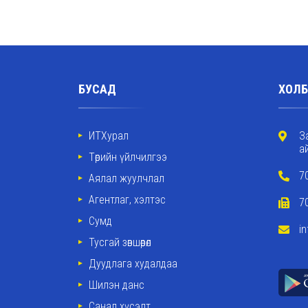
БУСАД
ХОЛБ
ИТХурал
З
а
Төрийн үйлчилгээ
7
Аялал жуулчлал
Агентлаг, хэлтэс
7
Сумд
i
Тусгай зөвшөөрөл
Дуудлага худалдаа
Шилэн данс
Санал хүсэлт