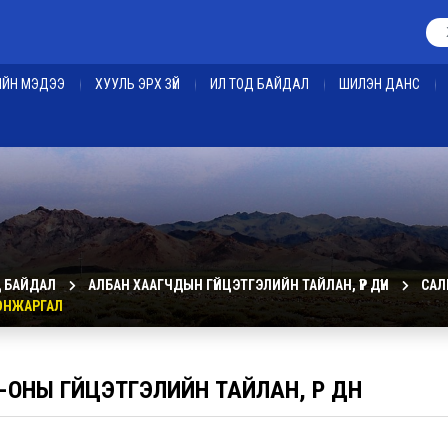
ЕИЙН МЭДЭЭ
ХУУЛЬ ЭРХ ЗҮЙ
ИЛ ТОД БАЙДАЛ
ШИЛЭН ДАНС
Д БАЙДАЛ
АЛБАН ХААГЧДЫН ГҮЙЦЭТГЭЛИЙН ТАЙЛАН, ҮР ДҮН
САЛ
ГОНЖАРГАЛ
-ОНЫ ГҮЙЦЭТГЭЛИЙН ТАЙЛАН, ҮР ДҮН