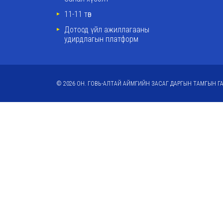
11-11 төв
Дотоод үйл ажиллагааны
удирдлагын платформ
© 2026 ОН. ГОВЬ-АЛТАЙ АЙМГИЙН ЗАСАГ ДАРГЫН ТАМГЫН ГА