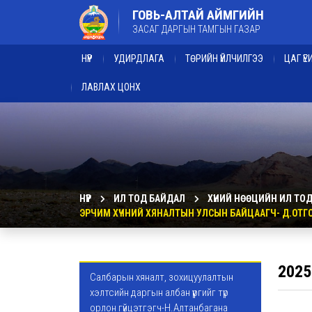
ГОВЬ-АЛТАЙ АЙМГИЙН
ЗАСАГ ДАРГЫН ТАМГЫН ГАЗАР
НҮҮР
УДИРДЛАГА
ТӨРИЙН ҮЙЛЧИЛГЭЭ
ЦАГ Ү
ЛАВЛАХ ЦОНХ
НҮҮР
ИЛ ТОД БАЙДАЛ
ХҮНИЙ НӨӨЦИЙН ИЛ ТО
ЭРЧИМ ХҮЧНИЙ ХЯНАЛТЫН УЛСЫН БАЙЦААГЧ- Д.ОТ
2025
Салбарын хяналт, зохицуулалтын
хэлтсийн даргын албан үүргийг түр
орлон гүйцэтгэгч-Н.Алтанбагана