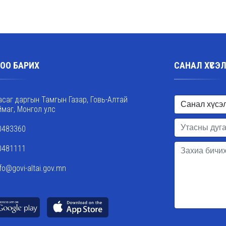
ОО БАРИХ
САНАЛ ХҮСЭ
асаг даргын Тамгын Газар, Говь-Алтай
ймаг, Монгол улс
0483360
0481111
nfo@govi-altai.gov.mn