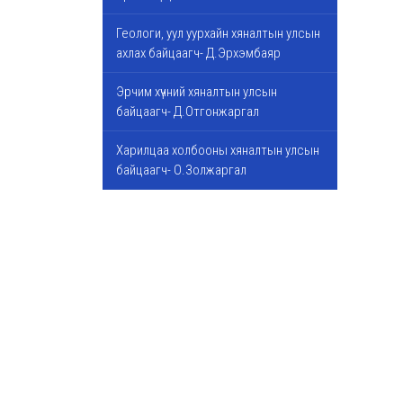
Геологи, уул уурхайн хяналтын улсын
ахлах байцаагч- Д.Эрхэмбаяр
Эрчим хүчний хяналтын улсын
байцаагч- Д.Отгонжаргал
Харилцаа холбооны хяналтын улсын
байцаагч- О.Золжаргал