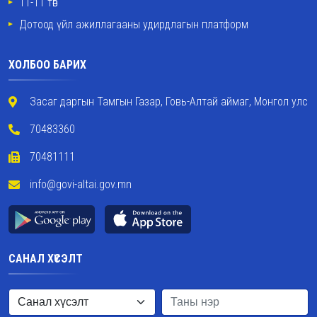
11-11 төв
Дотоод үйл ажиллагааны удирдлагын платформ
ХОЛБОО БАРИХ
Засаг даргын Тамгын Газар, Говь-Алтай аймаг, Монгол улс
70483360
70481111
info@govi-altai.gov.mn
САНАЛ ХҮСЭЛТ