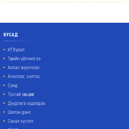
БУСАД
ИТХурал
Төрийн үйлчилгээ
Аялал жуулчлал
Агентлаг, хэлтэс
Сумд
Тусгай зөвшөөрөл
Дуудлага худалдаа
Шилэн данс
Санал хүсэлт