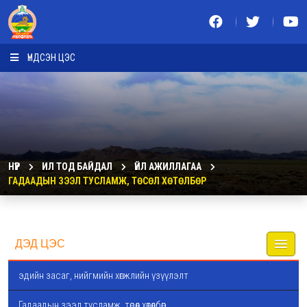
ҮНДСЭН ЦЭС
НҮҮР
ИЛ ТОД БАЙДАЛ
ҮЙЛ АЖИЛЛАГАА
ГАДААДЫН ЗЭЭЛ ТУСЛАМЖ, ТӨСӨЛ ХӨТӨЛБӨР
ДЭД ЦЭС
эдийн засаг, нийгмийн хөгжлийн үзүүлэлт
Гадаадын зээл тусламж, төсөл хөтөлбөр