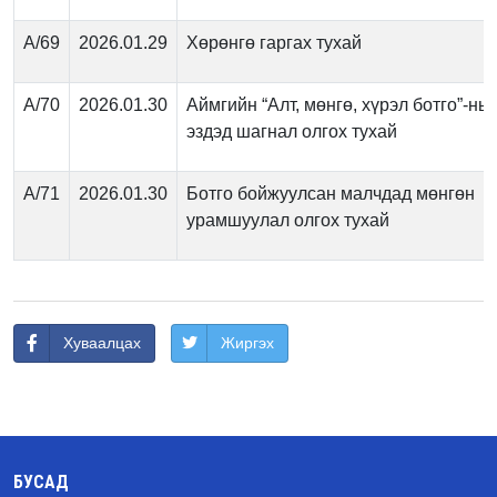
А/69
2026.01.29
Хөрөнгө гаргах тухай
А/70
2026.01.30
Аймгийн “Алт, мөнгө, хүрэл ботго”-ны
эздэд шагнал олгох тухай
А/71
2026.01.30
Ботго бойжуулсан малчдад мөнгөн
урамшуулал олгох тухай
Хуваалцах
Жиргэх
БУСАД