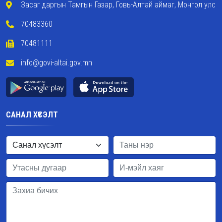
Засаг даргын Тамгын Газар, Говь-Алтай аймаг, Монгол улс
70483360
70481111
info@govi-altai.gov.mn
САНАЛ ХҮСЭЛТ