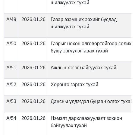
шилжүүлэх тухай
А/49
2026.01.26
Газар эзэмших эрхийг бусдад
шилжүүлэх тухай
А/50
2026.01.26
Газрыг нөхөн олговортойгоор солих
буюу эргүүлэн авах тухай
А/51
2026.01.26
Ажлын хэсэг байгуулах тухай
А/52
2026.01.26
Хөрөнгө гаргах тухай
А/53
2026.01.26
Дансны үлдэгдэл буцаан олгох тухай
А/54
2026.01.26
Нэмэлт дархлаажуулалт зохион
байгуулах тухай