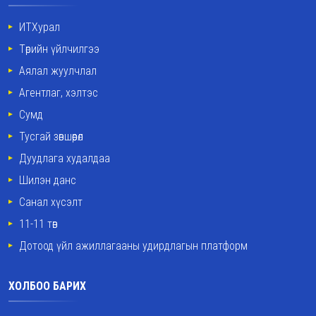
ИТХурал
Төрийн үйлчилгээ
Аялал жуулчлал
Агентлаг, хэлтэс
Сумд
Тусгай зөвшөөрөл
Дуудлага худалдаа
Шилэн данс
Санал хүсэлт
11-11 төв
Дотоод үйл ажиллагааны удирдлагын платформ
ХОЛБОО БАРИХ