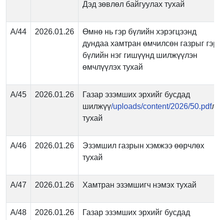
Дэд зөвлөл байгуулах тухай
А/44
2026.01.26
Өмнө нь гэр бүлийн хэрэгцээнд
дундаа хамтран өмчилсөн газрыг гэр
бүлийн нэг гишүүнд шилжүүлэн
өмчлүүлэх тухай
А/45
2026.01.26
Газар эзэмших эрхийг бусдад
шилжүү
/uploads/content/2026/50.pdf
лэ
тухай
А/46
2026.01.26
Эзэмшил газрын хэмжээ өөрчлөх
тухай
А/47
2026.01.26
Хамтран эзэмшигч нэмэх тухай
А/48
2026.01.26
Газар эзэмших эрхийг бусдад