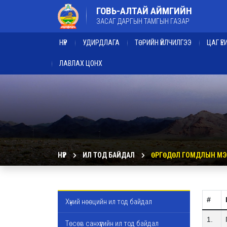
ГОВЬ-АЛТАЙ АЙМГИЙН
ЗАСАГ ДАРГЫН ТАМГЫН ГАЗАР
НҮҮР
УДИРДЛАГА
ТӨРИЙН ҮЙЛЧИЛГЭЭ
ЦАГ Ү
ЛАВЛАХ ЦОНХ
НҮҮР
ИЛ ТОД БАЙДАЛ
ӨРГӨДӨЛ ГОМДЛЫН МЭ
#
Хүний нөөцийн ил тод байдал
1.
Төсөв санхүүгийн ил тод байдал