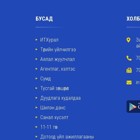
БУСАД
ХОЛБ
ИТХурал
З
а
Төрийн үйлчилгээ
7
Аялал жуулчлал
Агентлаг, хэлтэс
7
Сумд
i
Тусгай зөвшөөрөл
Дуудлага худалдаа
Шилэн данс
Санал хүсэлт
11-11 төв
Дотоод үйл ажиллагааны