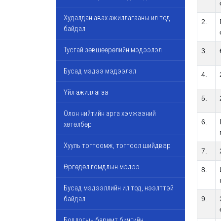
Худалдан авах ажиллагааны ил тод
2.
байдал
Тусгай зөвшөөрөлийн мэдээлэл
3.
Бусад мэдээ мэдээлэл
4.
Үйл ажиллагаа
5.
Олон нийтийн арга хэмжээний
6.
хөтөлбөр
Хууль тогтоомж, тогтоол шийдвэр
7.
Өргөдөл гомдлын мэдээ
8.
Бусад мэдээллийн ил тод, нээлттэй
байдал
9.
Бодлогын баримт бичгийн