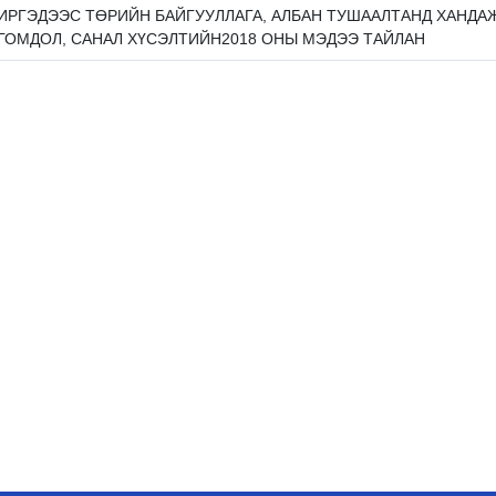
ИРГЭДЭЭС ТӨРИЙН БАЙГУУЛЛАГА, АЛБАН ТУШААЛТАНД ХАНДА
ГОМДОЛ, САНАЛ ХҮСЭЛТИЙН2018 ОНЫ МЭДЭЭ ТАЙЛАН