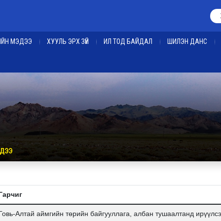
ЕИЙН МЭДЭЭ
ХУУЛЬ ЭРХ ЗҮЙ
ИЛ ТОД БАЙДАЛ
ШИЛЭН ДАНС
ДЭЭ
Гарчиг
Говь-Алтай аймгийн төрийн байгууллага, албан тушаалтанд ирүүлс