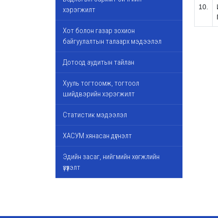
10.
хэрэгжилт
Хот болон газар зохион
байгуулалтын талаарх мэдээлэл
Дотоод аудитын тайлан
Хууль тогтоомж, тогтоол
шийдвэрийн хэрэгжилт
Статистик мэдээлэл
ХАСУМ хянасан дүгнэлт
Эдийн засаг, нийгмийн хөгжлийн
үзүүлэлт