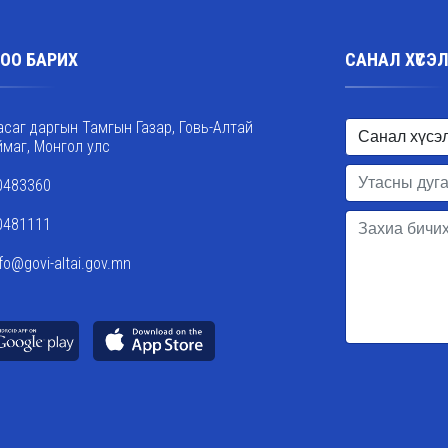
ОО БАРИХ
САНАЛ ХҮСЭ
асаг даргын Тамгын Газар, Говь-Алтай
ймаг, Монгол улс
0483360
0481111
nfo@govi-altai.gov.mn