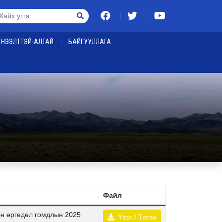
НЭЭЛТТЭЙ-АЛТАЙ
БАЙГУУЛЛАГА
Файл
эн өргөдөл гомдлын 2025
Үзэх / Татах