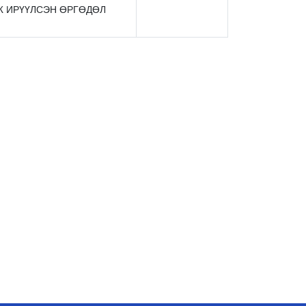
Ж ИРҮҮЛСЭН ӨРГӨДӨЛ