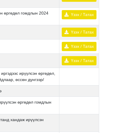
эн өргөдөл гомдлын 2024
Үзэх / Татах
Үзэх / Татах
Үзэх / Татах
Үзэх / Татах
иргэдээс ирүүлсэн өргөдөл,
длаар, өссөн дүнгээр/
э
 ирүүлсэн өргөдөл гомдлын
лтанд хандаж ирүүлсэн