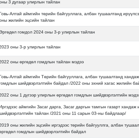
оны 3 дугаар улирлын тайлан
Говь-Алтай аймгийн төрийн байгууллага, албан тушаалтанд ирүүлс
оны жилийн эцсийн тайлан
Өргөдөл гомдол 2024 оны 3-р улирлын тайлан
2023 оны 3-р улирлын тайлан
2022 оны өргөдөл гомдлын тайлан мэдээ
Говь-Алтай аймгийн Төрийн байгууллага, албан тушаалтанд хандаж 
гомдлын шийдвэрлэлтийн байдал /2022 оны эхний хагас жилийн бай
2022 оны 1 дүгээр улирлын өргөдөл гомдлын шийдвэрлэлтийн мэдэ
Иргэдээс аймгийн Засаг дарга, Засаг даргын тамгын газарт хандаж
шийдвэрлэлтийн тайлан /2021 оны 11 сарын 03-ны байдлаар/
2019 оны жилийн эцсийн иргэдээс төрийн байгууллга, албан тушаа
өргөдөл гомдлын шийдвэрлэлтийн байдал