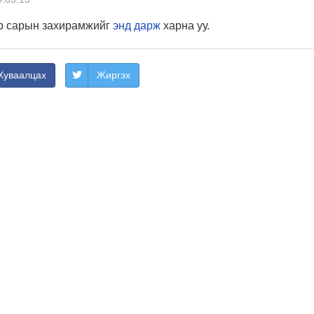
-р сарын захирамжийг
энд дарж
харна уу.
Хуваалцах
Жиргэх