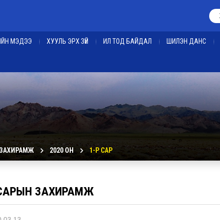
ЕИЙН МЭДЭЭ
ХУУЛЬ ЭРХ ЗҮЙ
ИЛ ТОД БАЙДАЛ
ШИЛЭН ДАНС
 ЗАХИРАМЖ
2020 ОН
1-Р САР
 САРЫН ЗАХИРАМЖ
.03.13