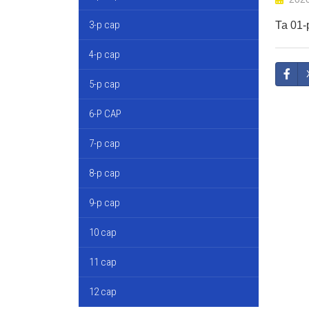
3-р сар
Та 01
4-р сар
5-р сар
6-Р САР
7-р сар
8-р сар
9-р сар
10 сар
11 сар
12 сар