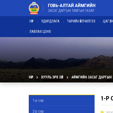
ГОВЬ-АЛТАЙ АЙМГИЙН
ЗАСАГ ДАРГЫН ТАМГЫН ГАЗАР
НҮҮР
УДИРДЛАГА
ТӨРИЙН ҮЙЛЧИЛГЭЭ
ЦАГ Ү
ЛАВЛАХ ЦОНХ
НҮҮР
ХУУЛЬ ЭРХ ЗҮЙ
АЙМГИЙН ЗАСАГ ДАРГЫН
1-Р
1-р сар
2-р сар
2020