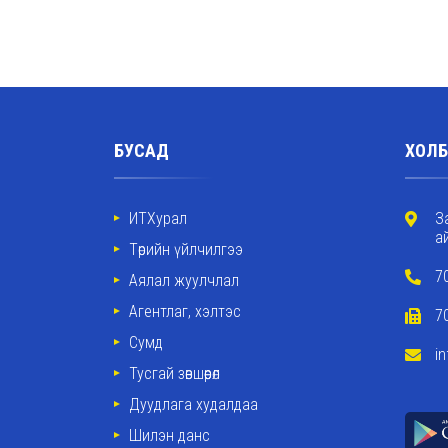
БУСАД
ХОЛБ
ИТХурал
З
а
Төрийн үйлчилгээ
7
Аялал жуулчлал
Агентлаг, хэлтэс
7
Сумд
i
Тусгай зөвшөөрөл
Дуудлага худалдаа
Шилэн данс