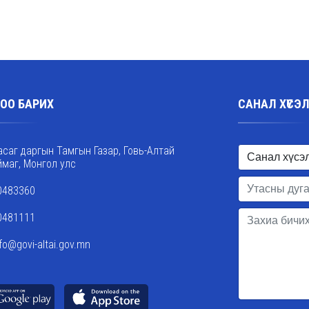
ОО БАРИХ
САНАЛ ХҮСЭ
асаг даргын Тамгын Газар, Говь-Алтай
ймаг, Монгол улс
0483360
0481111
nfo@govi-altai.gov.mn