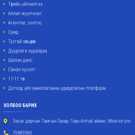
Төрийн үйлчилгээ
Аялал жуулчлал
Агентлаг, хэлтэс
Сумд
Тусгай зөвшөөрөл
Дуудлага худалдаа
Шилэн данс
Санал хүсэлт
11-11 төв
Дотоод үйл ажиллагааны удирдлагын платформ
ХОЛБОО БАРИХ
Засаг даргын Тамгын Газар, Говь-Алтай аймаг, Монгол улс
70483360