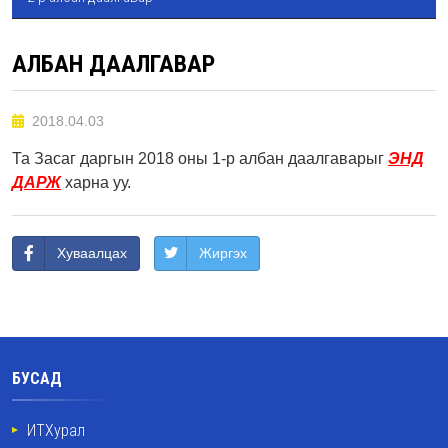
АЛБАН ДААЛГАВАР
2018.04.03
Та Засаг даргын 2018 оны 1-р албан даалгаварыг
ЭНД
ДАРЖ
харна уу.
Хуваалцах
Жиргэх
БУСАД
ИТХурал