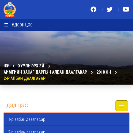
ҮНДСЭН ЦЭС
НҮҮР
ХУУЛЬ ЭРХ ЗҮЙ
АЙМГИЙН ЗАСАГ ДАРГЫН АЛБАН ДААЛГАВАР
2018 ОН
2-Р АЛБАН ДААЛГАВАР
ДЭД ЦЭС
1-р албан даалгавар
2-р албан даалгавар