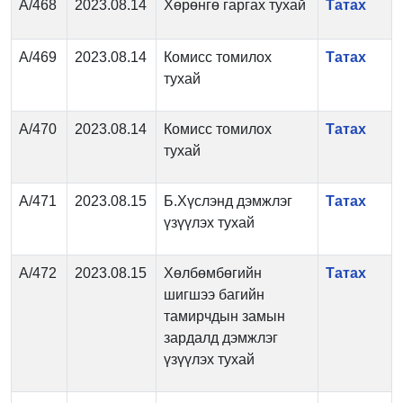
А/468
2023.08.14
Хөрөнгө гаргах тухай
Татах
А/469
2023.08.14
Комисс томилох
Татах
тухай
А/470
2023.08.14
Комисс томилох
Татах
тухай
А/471
2023.08.15
Б.Хүслэнд дэмжлэг
Татах
үзүүлэх тухай
А/472
2023.08.15
Хөлбөмбөгийн
Татах
шигшээ багийн
тамирчдын замын
зардалд дэмжлэг
үзүүлэх тухай