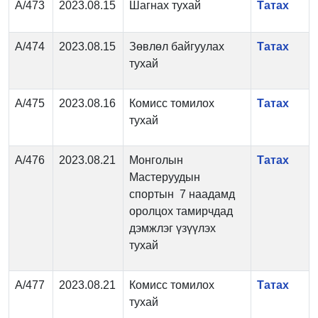
А/473
2023.08.15
Шагнах тухай
Татах
А/474
2023.08.15
Зөвлөл байгуулах
Татах
тухай
А/475
2023.08.16
Комисс томилох
Татах
тухай
А/476
2023.08.21
Монголын
Татах
Мастеруудын
спортын 7 наадамд
оролцох тамирчдад
дэмжлэг үзүүлэх
тухай
А/477
2023.08.21
Комисс томилох
Татах
тухай