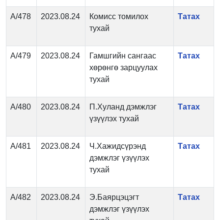
А/478
2023.08.24
Комисс томилох
Татах
тухай
А/479
2023.08.24
Гамшгийн сангаас
Татах
хөрөнгө зарцуулах
тухай
А/480
2023.08.24
П.Хуланд дэмжлэг
Татах
үзүүлэх тухай
А/481
2023.08.24
Ч.Хажидсүрэнд
Татах
дэмжлэг үзүүлэх
тухай
А/482
2023.08.24
Э.Баярцэцэгт
Татах
дэмжлэг үзүүлэх