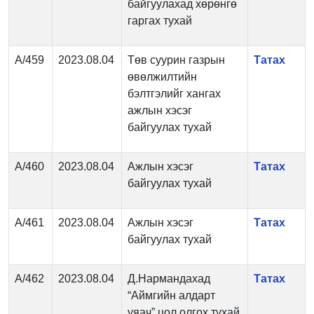
байгуулахад хөрөнгө
гаргах тухай
А/459
2023.08.04
Төв суурин газрын
Татах
өвөлжилтийн
бэлтгэлийг хангах
ажлын хэсэг
байгуулах тухай
А/460
2023.08.04
Ажлын хэсэг
Татах
байгуулах тухай
А/461
2023.08.04
Ажлын хэсэг
Татах
байгуулах тухай
А/462
2023.08.04
Д.Нармандахад
Татах
“Аймгийн алдарт
уяач” цол олгох тухай