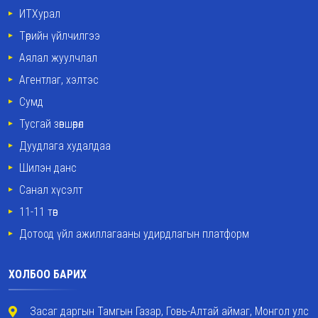
ИТХурал
Төрийн үйлчилгээ
Аялал жуулчлал
Агентлаг, хэлтэс
Сумд
Тусгай зөвшөөрөл
Дуудлага худалдаа
Шилэн данс
Санал хүсэлт
11-11 төв
Дотоод үйл ажиллагааны удирдлагын платформ
ХОЛБОО БАРИХ
Засаг даргын Тамгын Газар, Говь-Алтай аймаг, Монгол улс