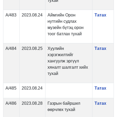
тухай
А/483
2023.08.24
Аймгийн Орон
Татах
нутгийн судлах
музейн бүтэц орон
тоог батлах тухай
А/484
2023.08.25
Хуулийн
Татах
хэрэгжилтийг
хангуулж эргүүл
хяналт шалгалт хийх
тухай
А/485
2023.08.24
Татах
А/486
2023.08.28
Газрын байршил
Татах
өөрчлөх тухай