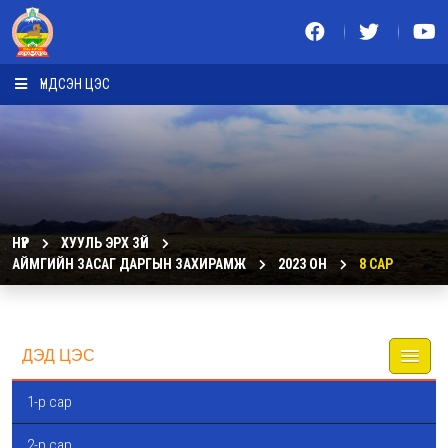
ҮНДСЭН ЦЭС
НҮҮР
ХУУЛЬ ЭРХ ЗҮЙ
АЙМГИЙН ЗАСАГ ДАРГЫН ЗАХИРАМЖ
2023 ОН
8 САР
ДЭД ЦЭС
1-р сар
2-р сар