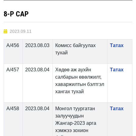
8-Р САР
2023.09.11
А/456
2023.08.03
Комисс байгуулах
Татах
тухай
А/457
2023.08.04
Хөдөө аж аухйн
Татах
салбарын өвөлжилт,
хаваржилтын бэлтгэл
хангах тухай
А/458
2023.08.04
Монгол туургатан
Татах
залуучуудын
Жангар-2023 арга
хэмжээ зохион