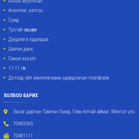
Аялал жуулчлал
Агентлаг, хэлтэс
Сумд
Тусгай зөвшөөрөл
Дуудлага худалдаа
Шилэн данс
Санал хүсэлт
11-11 төв
Дотоод үйл ажиллагааны удирдлагын платформ
ХОЛБОО БАРИХ
Засаг даргын Тамгын Газар, Говь-Алтай аймаг, Монгол улс
70483360
70481111