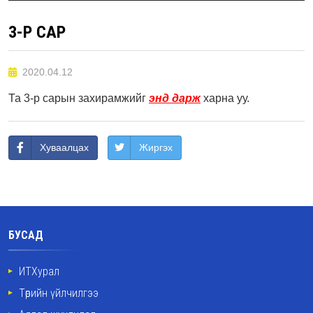
3-Р САР
2020.04.12
Та 3-р сарын захирамжийг
энд дарж
харна уу.
Хуваалцах
Жиргэх
БУСАД
ИТХурал
Төрийн үйлчилгээ