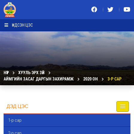
ҮНДСЭН ЦЭС
НҮҮР
ХУУЛЬ ЭРХ ЗҮЙ
АЙМГИЙН ЗАСАГ ДАРГЫН ЗАХИРАМЖ
2020 ОН
3-Р САР
ДЭД ЦЭС
1-р сар
2-р сар