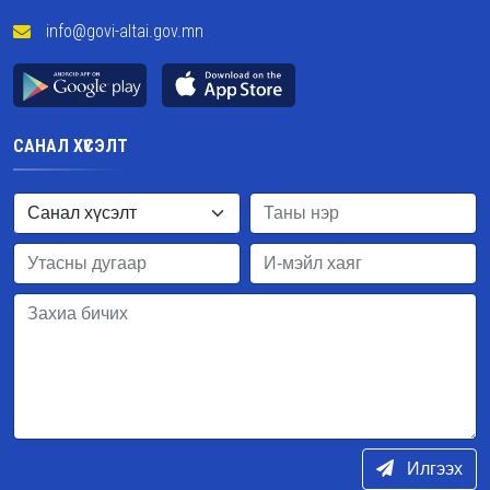
info@govi-altai.gov.mn
САНАЛ ХҮСЭЛТ
Илгээх