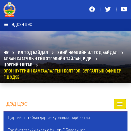
ҮНДСЭН ЦЭС
НҮҮР
ИЛ ТОД БАЙДАЛ
ХҮНИЙ НӨӨЦИЙН ИЛ ТОД БАЙДАЛ
АЛБАН ХААГЧДЫН ГҮЙЦЭТГЭЛИЙН ТАЙЛАН, ҮР ДҮН
ЦЭРГИЙН ШТАБ
ОРОН НУТГИЙН ХАМГААЛАЛТЫН БЭЛТГЭЛ, СУРГАЛТЫН ОФИЦЕР-
Г.ЦЭДЭВ
ДЭД ЦЭС
Цэргийн штабын дарга- Хурандаа Төмөрбаатар
Тоо бүртгэлийн ахлах офицер-Г.Баасанцог