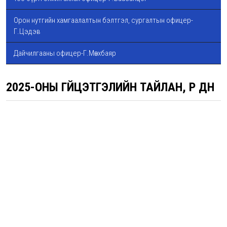
Орон нутгийн хамгаалалтын бэлтгэл, сургалтын офицер-
Г.Цэдэв
Дайчилгааны офицер-Г.Мөнхбаяр
2025-ОНЫ ГҮЙЦЭТГЭЛИЙН ТАЙЛАН, ҮР ДҮН