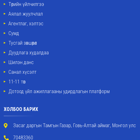
Төрийн үйлчилгээ
Аялал жуулчлал
Агентлаг, хэлтэс
Сумд
Тусгай зөвшөөрөл
Дуудлага худалдаа
Шилэн данс
Санал хүсэлт
11-11 төв
Дотоод үйл ажиллагааны удирдлагын платформ
ХОЛБОО БАРИХ
Засаг даргын Тамгын Газар, Говь-Алтай аймаг, Монгол улс
70483360