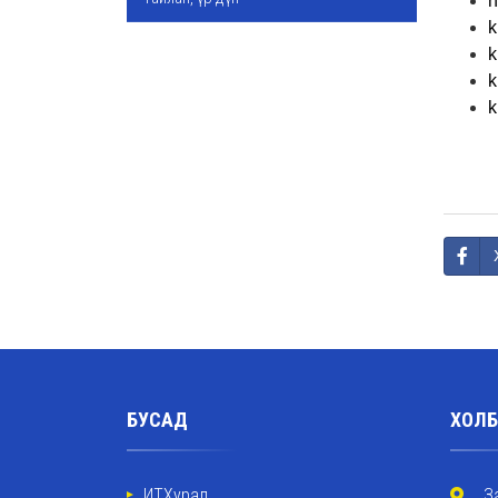
n
k
k
k
k
БУСАД
ХОЛБ
ИТХурал
З