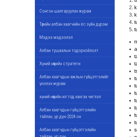
t
k
Сонгон шалгаруулах журам
k
t
Төрийн албан хаагчийн ёс зүйн дүрэм
t
Мэдээ мэдээлэл
m
a
Албан тушаалын тодорхойлолт
t
Хүний нөөцийн стратеги
t
t
Албан хаагчдын ажлын гүйцэтгэлийг
t
үнэлэх журам
t
t
хүний нөөцийн ил тод хангах чиглэл
t
t
Албан хаагчдын гүйцэтгэлийн
t
тайлан, үр дүн-2024 он
t
Албан хаагчдын гүйцэтгэлийн
s
тайлан, үр дүн