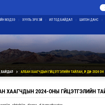
ЕИЙН МЭДЭЭ
ХУУЛЬ ЭРХ ЗҮЙ
ИЛ ТОД БАЙДАЛ
ШИЛЭН ДАНС
Д БАЙДАЛ
АЛБАН ХААГЧДЫН ГҮЙЦЭТГЭЛИЙН ТАЙЛАН, ҮР ДҮН-2024 ОН
Н ХААГЧДЫН 2024-ОНЫ ГҮЙЦЭТГЭЛИЙН ТАЙЛ