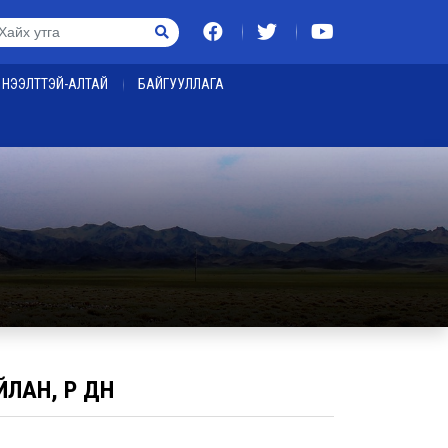
НЭЭЛТТЭЙ-АЛТАЙ
БАЙГУУЛЛАГА
АН, ҮР ДҮН