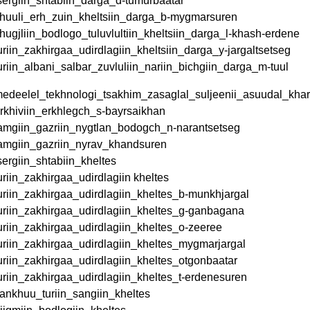
sergiin_shtabiin_darga_d-tumurbaatar
huuli_erh_zuin_kheltsiin_darga_b-mygmarsuren
hugjliin_bodlogo_tuluvlultiin_kheltsiin_darga_l-khash-erdene
uriin_zakhirgaa_udirdlagiin_kheltsiin_darga_y-jargaltsetseg
uriin_albani_salbar_zuvluliin_nariin_bichgiin_darga_m-tuul
edeelel_tekhnologi_tsakhim_zasaglal_suljeenii_asuudal_khari
rkhiviin_erkhlegch_s-bayrsaikhan
amgiin_gazriin_nygtlan_bodogch_n-narantsetseg
amgiin_gazriin_nyrav_khandsuren
sergiin_shtabiin_kheltes
uriin_zakhirgaa_udirdlagiin kheltes
uriin_zakhirgaa_udirdlagiin_kheltes_b-munkhjargal
uriin_zakhirgaa_udirdlagiin_kheltes_g-ganbagana
uriin_zakhirgaa_udirdlagiin_kheltes_o-zeeree
uriin_zakhirgaa_udirdlagiin_kheltes_mygmarjargal
uriin_zakhirgaa_udirdlagiin_kheltes_otgonbaatar
uriin_zakhirgaa_udirdlagiin_kheltes_t-erdenesuren
ankhuu_turiin_sangiin_kheltes