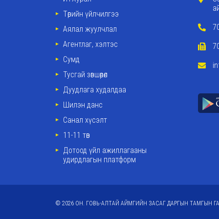
а
Төрийн үйлчилгээ
7
Аялал жуулчлал
Агентлаг, хэлтэс
7
Сумд
i
Тусгай зөвшөөрөл
Дуудлага худалдаа
Шилэн данс
Санал хүсэлт
11-11 төв
Дотоод үйл ажиллагааны
удирдлагын платформ
© 2026 ОН. ГОВЬ-АЛТАЙ АЙМГИЙН ЗАСАГ ДАРГЫН ТАМГЫН ГА