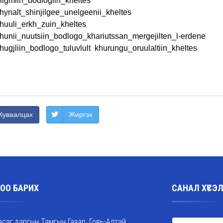
iigmiin_bodlogiin_kheltes
hynalt_shinjilgee_unelgeenii_kheltes
huuli_erkh_zuin_kheltes
hunii_nuutsiin_bodlogo_khariutssan_mergejilten_l-erdene
hugjliin_bodlogo_tuluvlult khurungu_oruulaltiin_kheltes
Хуваалцах
Жиргэх
ОО БАРИХ
САНАЛ ХҮСЭ
асаг даргын Тамгын Газар, Говь-Алтай