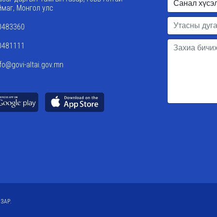
ймаг, Монгол улс
0483360
0481111
nfo@govi-altai.gov.mn
ЗАР.