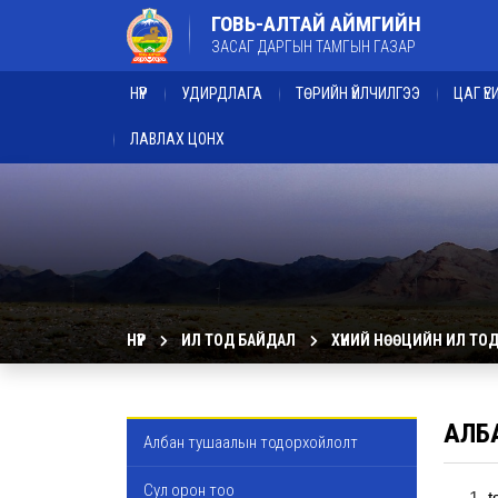
ГОВЬ-АЛТАЙ АЙМГИЙН
ЗАСАГ ДАРГЫН ТАМГЫН ГАЗАР
НҮҮР
УДИРДЛАГА
ТӨРИЙН ҮЙЛЧИЛГЭЭ
ЦАГ Ү
ЛАВЛАХ ЦОНХ
НҮҮР
ИЛ ТОД БАЙДАЛ
ХҮНИЙ НӨӨЦИЙН ИЛ ТО
АЛБА
Албан тушаалын тодорхойлолт
Сул орон тоо