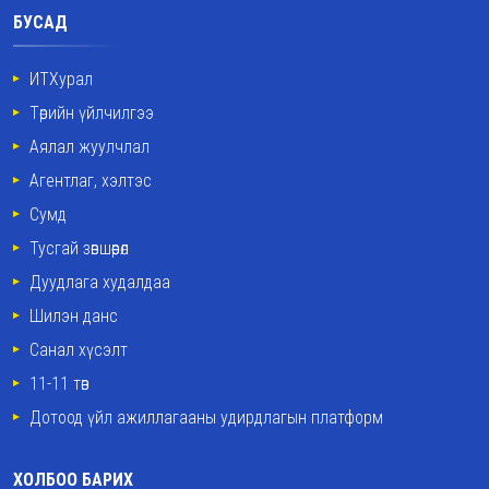
БУСАД
ИТХурал
Төрийн үйлчилгээ
Аялал жуулчлал
Агентлаг, хэлтэс
Сумд
Тусгай зөвшөөрөл
Дуудлага худалдаа
Шилэн данс
Санал хүсэлт
11-11 төв
Дотоод үйл ажиллагааны удирдлагын платформ
ХОЛБОО БАРИХ