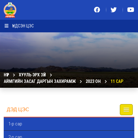
ҮНДСЭН ЦЭС
НҮҮР
ХУУЛЬ ЭРХ ЗҮЙ
АЙМГИЙН ЗАСАГ ДАРГЫН ЗАХИРАМЖ
2023 ОН
11 САР
ДЭД ЦЭС
1-р сар
2-р сар