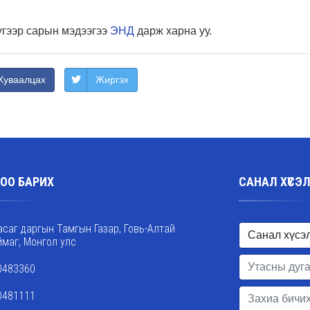
үгээр сарын мэдээгээ
ЭНД
дарж харна уу.
Хуваалцах
Жиргэх
ОО БАРИХ
САНАЛ ХҮСЭ
асаг даргын Тамгын Газар, Говь-Алтай
ймаг, Монгол улс
0483360
0481111