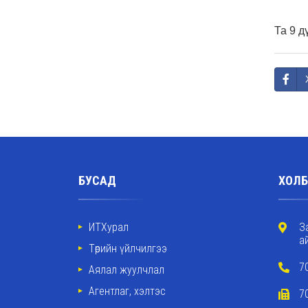
Та 9 д
БУСАД
ХОЛБ
ИТХурал
З
а
Төрийн үйлчилгээ
7
Аялал жуулчлал
Агентлаг, хэлтэс
7