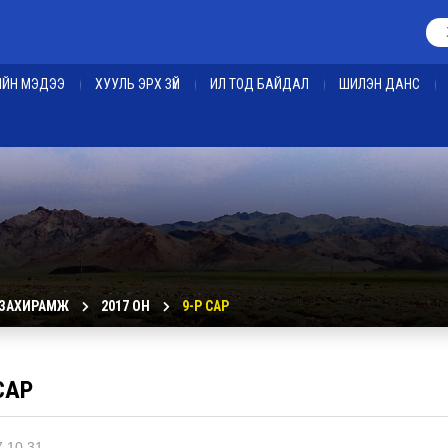
ЕИЙН МЭДЭЭ
ХУУЛЬ ЭРХ ЗҮЙ
ИЛ ТОД БАЙДАЛ
ШИЛЭН ДАНС
 ЗАХИРАМЖ
2017 ОН
9-Р САР
САР
.10.31