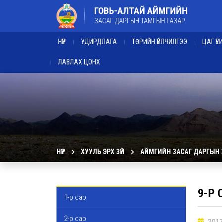
ГОВЬ-АЛТАЙ АЙМГИЙН
ЗАСАГ ДАРГЫН ТАМГЫН ГАЗАР
НҮҮР
УДИРДЛАГА
ТӨРИЙН ҮЙЛЧИЛГЭЭ
ЦАГ Ү
ЛАВЛАХ ЦОНХ
НҮҮР
ХУУЛЬ ЭРХ ЗҮЙ
АЙМГИЙН ЗАСАГ ДАРГЫН
9-Р 
1-р сар
2-р сар
2017