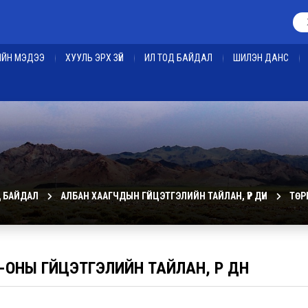
ЕИЙН МЭДЭЭ
ХУУЛЬ ЭРХ ЗҮЙ
ИЛ ТОД БАЙДАЛ
ШИЛЭН ДАНС
Д БАЙДАЛ
АЛБАН ХААГЧДЫН ГҮЙЦЭТГЭЛИЙН ТАЙЛАН, ҮР ДҮН
ТӨР
-ОНЫ ГҮЙЦЭТГЭЛИЙН ТАЙЛАН, ҮР ДҮН