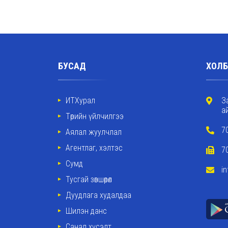
БУСАД
ХОЛБ
ИТХурал
З
а
Төрийн үйлчилгээ
7
Аялал жуулчлал
Агентлаг, хэлтэс
7
Сумд
i
Тусгай зөвшөөрөл
Дуудлага худалдаа
Шилэн данс
Санал хүсэлт