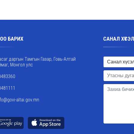
ОО БАРИХ
САНАЛ ХҮСЭ
асаг даргын Тамгын Газар, Говь-Алтай
ймаг, Монгол улс
0483360
0481111
nfo@govi-altai.gov.mn