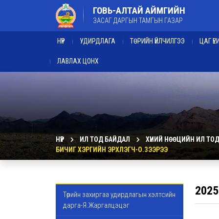
ГОВЬ-АЛТАЙ АЙМГИЙН
ЗАСАГ ДАРГЫН ТАМГЫН ГАЗАР
НҮҮР
УДИРДЛАГА
ТӨРИЙН ҮЙЛЧИЛГЭЭ
ЦАГ Ү
ЛАВЛАХ ЦОНХ
НҮҮР
ИЛ ТОД БАЙДАЛ
ХҮНИЙ НӨӨЦИЙН ИЛ ТО
БИЧИГ ХЭРГИЙН ЭРХЛЭГЧ-О.ЗЭЭРЭЭ
2025
Төрийн захиргаа удирдлагын хэлтсийн
дарга-Я.Жаргалцэцэг