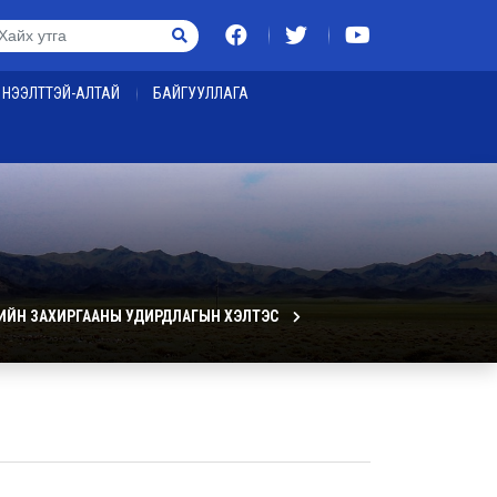
НЭЭЛТТЭЙ-АЛТАЙ
БАЙГУУЛЛАГА
ИЙН ЗАХИРГААНЫ УДИРДЛАГЫН ХЭЛТЭС