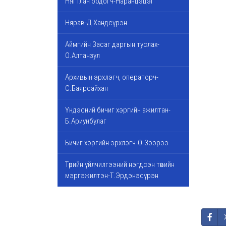
Нягтлан бодогч-Наранцэцэг
Нярав-Д.Хандсүрэн
Аймгийн Засаг даргын туслах-
О.Алтанзул
Архивын эрхлэгч, операторч-
С.Баярсайхан
Үндэсний бичиг хэргийн ажилтан-
Б.Ариунбулаг
Бичиг хэргийн эрхлэгч-О.Зээрээ
Төрийн үйлчилгээний нэгдсэн төвийн
мэргэжилтэн-Т.Эрдэнэсүрэн