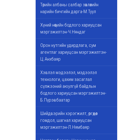
Төрийн албаны салбар зөвлөлийн
нарийн бичгийн дарга-М.Туул
Хүний нөөцийн бодлого хариуцсан
мэргэжилтэн-Ч.Няндаг
Орон нутгийн удирдлага, сум
агентлаг хариуцсан мэргэжилтэн-
Ц.Анхбаяр
Хэвлэл мэдээлэл, мэдээлэл
технологи, цахим засаглал
сүлжээний аюулгүй байдлын
бодлого хариуцсан мэргэжилтэн-
Б.Пүрэвбаатар
Шийдвэрийн хэрэгжилт, өргөдөл
гомдол, шагнал хариуцсан
мэргэжилтэн-Л.Нямбаяр