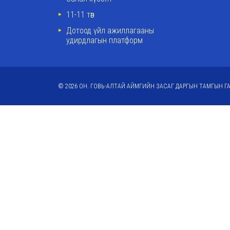
11-11 төв
Дотоод үйл ажиллагааны
удирдлагын платформ
© 2026 ОН. ГОВЬ-АЛТАЙ АЙМГИЙН ЗАСАГ ДАРГЫН ТАМГЫН ГА