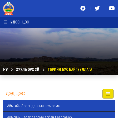
ҮНДСЭН ЦЭС
НҮҮР
ХУУЛЬ ЭРХ ЗҮЙ
ТӨРИЙН БУС БАЙГУУЛЛАГА
ДЭД ЦЭС
Аймгийн Засаг даргын захирамж
Аймгийн Засаг даргын албан даалгавар