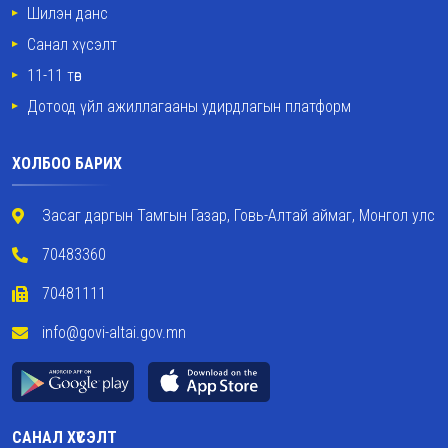
Шилэн данс
Санал хүсэлт
11-11 төв
Дотоод үйл ажиллагааны удирдлагын платформ
ХОЛБОО БАРИХ
Засаг даргын Тамгын Газар, Говь-Алтай аймаг, Монгол улс
70483360
70481111
info@govi-altai.gov.mn
САНАЛ ХҮСЭЛТ