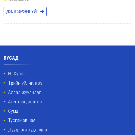
ДЭЛГЭРЭНГҮЙ
БУСАД
ИТХурал
Төрийн үйлчилгээ
Аялал жуулчлал
Агентлаг, хэлтэс
Сумд
Тусгай зөвшөөрөл
Дуудлага худалдаа