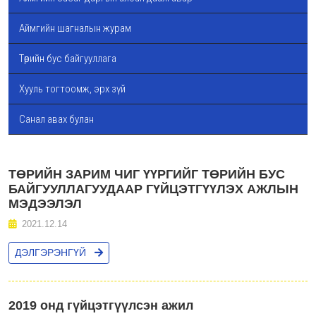
Аймгийн шагналын журам
Төрийн бус байгууллага
Хууль тогтоомж, эрх зүй
Санал авах булан
ТӨРИЙН ЗАРИМ ЧИГ ҮҮРГИЙГ ТӨРИЙН БУС
БАЙГУУЛЛАГУУДААР ГҮЙЦЭТГҮҮЛЭХ АЖЛЫН
МЭДЭЭЛЭЛ
2021.12.14
ДЭЛГЭРЭНГҮЙ
2019 онд гүйцэтгүүлсэн ажил