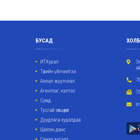
БУСАД
ХОЛБ
ИТХурал
З
а
Төрийн үйлчилгээ
7
Аялал жуулчлал
Агентлаг, хэлтэс
7
Сумд
i
Тусгай зөвшөөрөл
Дуудлага худалдаа
Шилэн данс
Санал хүсэлт