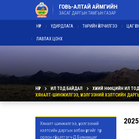
ГОВЬ-АЛТАЙ АЙМГИЙН
ЗАСАГ ДАРГЫН ТАМГЫН ГАЗАР
НҮҮР
УДИРДЛАГА
ТӨРИЙН ҮЙЛЧИЛГЭЭ
ЦАГ Ү
ЛАВЛАХ ЦОНХ
НҮҮР
ИЛ ТОД БАЙДАЛ
ХҮНИЙ НӨӨЦИЙН ИЛ ТО
ХЯНАЛТ-ШИНЖИЛГЭЭ, ҮНЭЛГЭЭНИЙ ХЭЛТСИЙН ДАРГЫН 
2025
Хяналт-шинжилгээ, үнэлгээний
хэлтсийн даргын албан үүргийг түр
орлон гүйцэтгэгч-Д.Буянхишиг