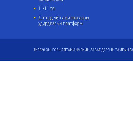
11-11 төв
Дотоод үйл ажиллагааны
удирдлагын платформ
© 2026 ОН. ГОВЬ-АЛТАЙ АЙМГИЙН ЗАСАГ ДАРГЫН ТАМГЫН ГА