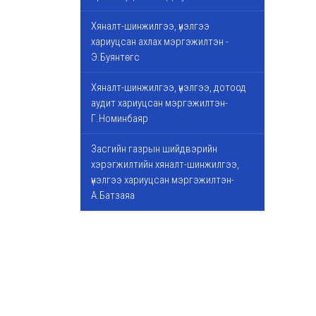
Хяналт-шинжилгээ, үнэлгээ
хариуцсан ахлах мэргэжилтэн -
Э.Буянтөгс
Хяналт-шинжилгээ, үнэлгээ, дотоод
аудит хариуцсан мэргэжилтэн-
Г.Номинбаяр
Засгийн газрын шийдвэрийн
хэрэгжилтийн хяналт-шинжилгээ,
үнэлгээ хариуцсан мэргэжилтэн-
А.Батзаяа