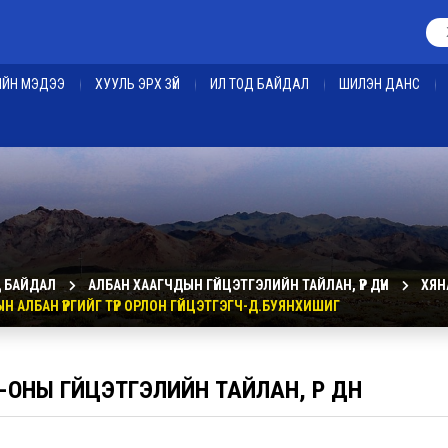
ЕИЙН МЭДЭЭ
ХУУЛЬ ЭРХ ЗҮЙ
ИЛ ТОД БАЙДАЛ
ШИЛЭН ДАНС
Д БАЙДАЛ
АЛБАН ХААГЧДЫН ГҮЙЦЭТГЭЛИЙН ТАЙЛАН, ҮР ДҮН
ХЯН
АЛБАН ҮҮРГИЙГ ТҮР ОРЛОН ГҮЙЦЭТГЭГЧ-Д.БУЯНХИШИГ
-ОНЫ ГҮЙЦЭТГЭЛИЙН ТАЙЛАН, ҮР ДҮН