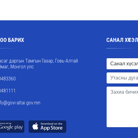
ОО БАРИХ
САНАЛ ХҮСЭ
асаг даргын Тамгын Газар, Говь-Алтай
ймаг, Монгол улс
0483360
0481111
nfo@govi-altai.gov.mn