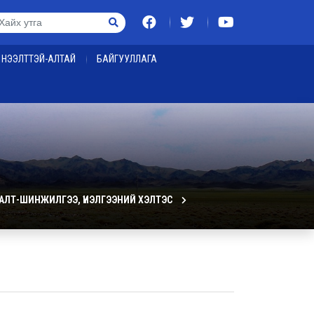
НЭЭЛТТЭЙ-АЛТАЙ
БАЙГУУЛЛАГА
АЛТ-ШИНЖИЛГЭЭ, ҮНЭЛГЭЭНИЙ ХЭЛТЭС