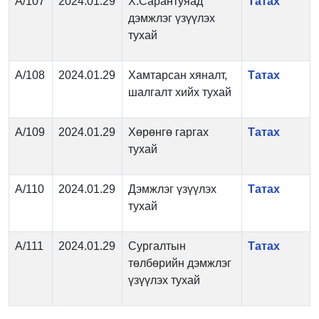
А/107
2024.01.29
Х.Сарантуяад
Татах
дэмжлэг үзүүлэх
тухай
А/108
2024.01.29
Хамтарсан хяналт,
Татах
шалгалт хийх тухай
А/109
2024.01.29
Хөрөнгө гаргах
Татах
тухай
А/110
2024.01.29
Дэмжлэг үзүүлэх
Татах
тухай
А/111
2024.01.29
Сургалтын
Татах
төлбөрийн дэмжлэг
үзүүлэх тухай