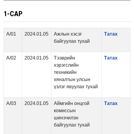
1-САР
А/01
2024.01.05
Ажлын хэсэг
Татах
байгуулах тухай
А/02
2024.01.05
Тээврийн
Татах
хэрэгслийн
техникийн
хяналтын улсын
үзлэг явуулах тухай
А/03
2024.01.05
Аймгийн онцгой
Татах
комиссын
шинэчилэн
байгуулах тухай