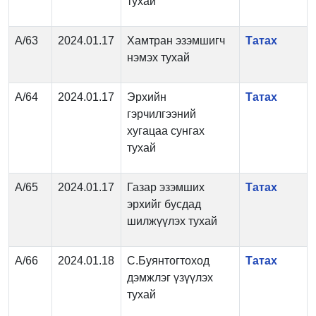
тухай
А/63
2024.01.17
Хамтран эзэмшигч
Татах
нэмэх тухай
А/64
2024.01.17
Эрхийн
Татах
гэрчилгээний
хугацаа сунгах
тухай
А/65
2024.01.17
Газар эзэмших
Татах
эрхийг бусдад
шилжүүлэх тухай
А/66
2024.01.18
С.Буянтогтоход
Татах
дэмжлэг үзүүлэх
тухай