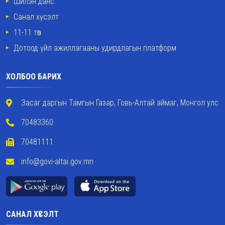
Шилэн данс
Санал хүсэлт
11-11 төв
Дотоод үйл ажиллагааны удирдлагын платформ
ХОЛБОО БАРИХ
Засаг даргын Тамгын Газар, Говь-Алтай аймаг, Монгол улс
70483360
70481111
info@govi-altai.gov.mn
САНАЛ ХҮСЭЛТ