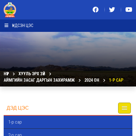
ҮНДСЭН ЦЭС
НҮҮР
ХУУЛЬ ЭРХ ЗҮЙ
АЙМГИЙН ЗАСАГ ДАРГЫН ЗАХИРАМЖ
2024 ОН
1-Р САР
ДЭД ЦЭС
1-р сар
2-р сар