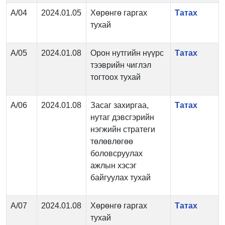
А/04
2024.01.05
Хөрөнгө гаргах
Татах
тухай
А/05
2024.01.08
Орон нутгийн нүүрс
Татах
тээврийн чиглэл
тогтоох тухай
А/06
2024.01.08
Засаг захиргаа,
Татах
нутаг дэвсгэрийн
нэгжийн стратеги
төлөвлөгөө
боловсруулах
ажлын хэсэг
байгуулах тухай
А/07
2024.01.08
Хөрөнгө гаргах
Татах
тухай