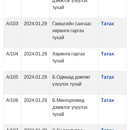
дэмжлэг үзүүлэх
тухай
А/103
2024.01.29
Гамшгийн сангаас
Татах
хөрөнгө гаргах
тухай
А/104
2024.01.29
Хөрөнгө гаргах
Татах
тухай
А/105
2024.01.29
Б.Одмаад дэмлжг
Татах
үзүүлэх тухай
А/106
2024.01.29
Б.Мөнхцоожид
Татах
дэмжлэг үзүүлэх
тухай