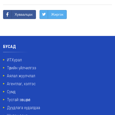
Хуваалцах
Жиргэх
БУСАД
ИТХурал
Төрийн үйлчилгээ
Аялал жуулчлал
Агентлаг, хэлтэс
Сумд
Тусгай зөвшөөрөл
Дуудлага худалдаа