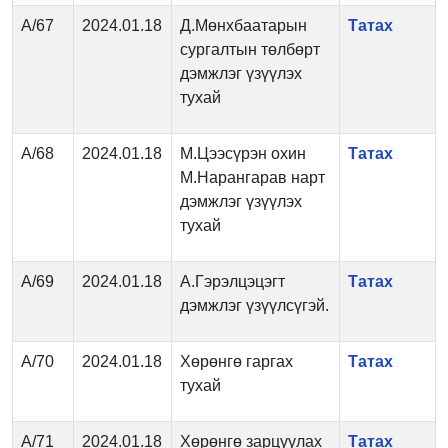
А/67
2024.01.18
Д.Мөнхбаатарын
Татах
сургалтын төлбөрт
дэмжлэг үзүүлэх
тухай
А/68
2024.01.18
М.Цээсүрэн охин
Татах
М.Нарангарав нарт
дэмжлэг үзүүлэх
тухай
А/69
2024.01.18
А.Гэрэлцэцэгт
Татах
дэмжлэг үзүүлсүгэй.
А/70
2024.01.18
Хөрөнгө гаргах
Татах
тухай
А/71
2024.01.18
Хөрөнгө зарцуулах
Татах