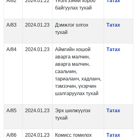
А/82
2024.01.22
Үнэлгээний хороо
Татах
байгуулах тухай
А/83
2024.01.23
Дэмжлэг олгох
Татах
тухай
А/84
2024.01.23
Аймгийн хошой
Татах
аварга малчин,
аварга малчин,
саальчин,
тариаланч, хадланч,
тэмээчин, үхэрчин
шалгаруулах тухай
А/85
2024.01.23
Эрх шилжүүлэх
Татах
тухай
А/86
2024.01.23
Комисс томилох
Татах