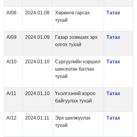
А/08
2024.01.08
Хөрөнгө гаргах
Татах
тухай
А/09
2024.01.09
Газар эзэмших эрх
Татах
олгох тухай
А/10
2024.01.10
Сургуулийн нэршил
Татах
шинэчлэн батлах
тухай
А/11
2024.01.10
Үнэлгээний хороо
Татах
байгуулах тухай
А/12
2024.01.11
Эрх шилжүүлэх
Татах
тухай