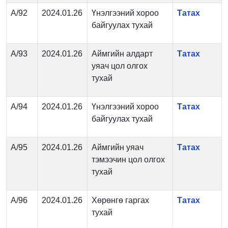
А/92
2024.01.26
Үнэлгээний хороо
Татах
байгуулах тухай
А/93
2024.01.26
Аймгийн алдарт
Татах
уяач цол олгох
тухай
А/94
2024.01.26
Үнэлгээний хороо
Татах
байгуулах тухай
А/95
2024.01.26
Аймгийн уяач
Татах
тэмээчин цол олгох
тухай
А/96
2024.01.26
Хөрөнгө гаргах
Татах
тухай