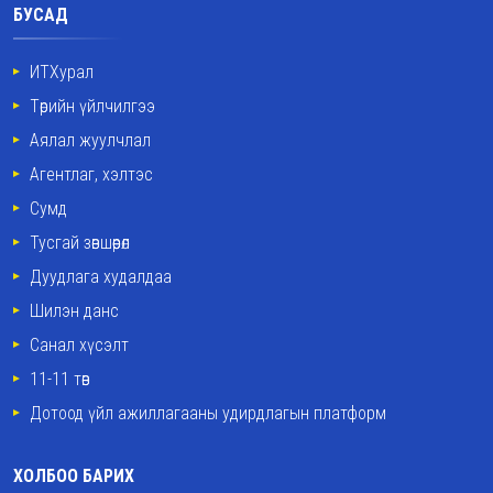
БУСАД
ИТХурал
Төрийн үйлчилгээ
Аялал жуулчлал
Агентлаг, хэлтэс
Сумд
Тусгай зөвшөөрөл
Дуудлага худалдаа
Шилэн данс
Санал хүсэлт
11-11 төв
Дотоод үйл ажиллагааны удирдлагын платформ
ХОЛБОО БАРИХ