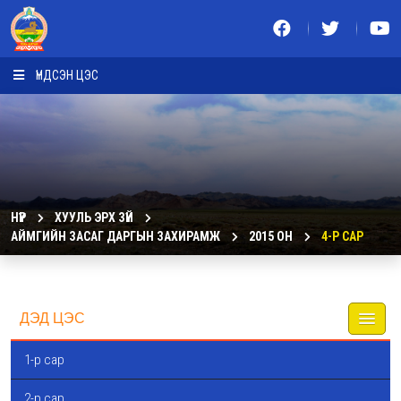
ҮНДСЭН ЦЭС
НҮҮР
ХУУЛЬ ЭРХ ЗҮЙ
АЙМГИЙН ЗАСАГ ДАРГЫН ЗАХИРАМЖ
2015 ОН
4-Р САР
ДЭД ЦЭС
1-р сар
2-р сар