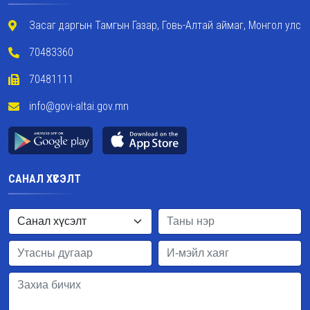
Засаг даргын Тамгын Газар, Говь-Алтай аймаг, Монгол улс
70483360
70481111
info@govi-altai.gov.mn
САНАЛ ХҮСЭЛТ