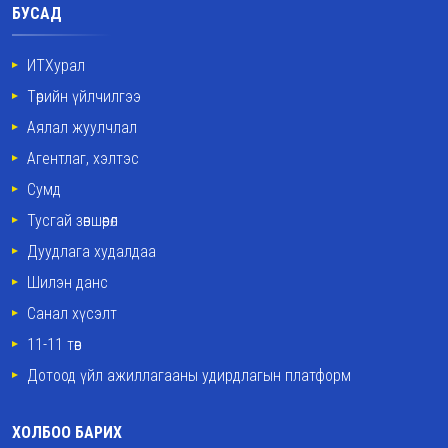
БУСАД
ИТХурал
Төрийн үйлчилгээ
Аялал жуулчлал
Агентлаг, хэлтэс
Сумд
Тусгай зөвшөөрөл
Дуудлага худалдаа
Шилэн данс
Санал хүсэлт
11-11 төв
Дотоод үйл ажиллагааны удирдлагын платформ
ХОЛБОО БАРИХ