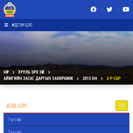
ҮНДСЭН ЦЭС
НҮҮР
ХУУЛЬ ЭРХ ЗҮЙ
АЙМГИЙН ЗАСАГ ДАРГЫН ЗАХИРАМЖ
2015 ОН
2-Р САР
ДЭД ЦЭС
1-р сар
2-р сар