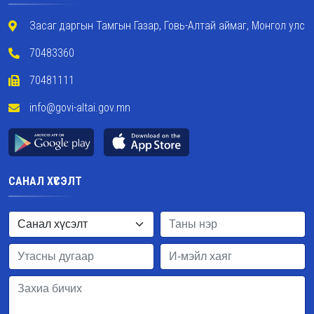
Засаг даргын Тамгын Газар, Говь-Алтай аймаг, Монгол улс
70483360
70481111
info@govi-altai.gov.mn
САНАЛ ХҮСЭЛТ