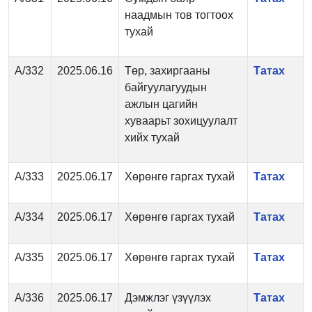
наадмын тов тогтоох
тухай
А/332
2025.06.16
Төр, захиргааны
Татах
байгуулагуудын
ажлын цагийн
хуваарьт зохицуулалт
хийх тухай
А/333
2025.06.17
Хөрөнгө гаргах тухай
Татах
А/334
2025.06.17
Хөрөнгө гаргах тухай
Татах
А/335
2025.06.17
Хөрөнгө гаргах тухай
Татах
А/336
2025.06.17
Дэмжлэг үзүүлэх
Татах