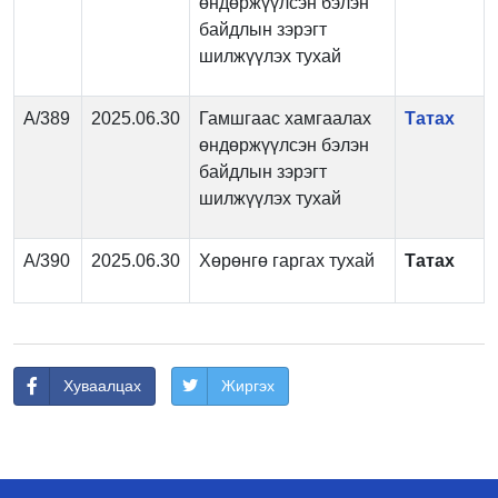
өндөржүүлсэн бэлэн
байдлын зэрэгт
шилжүүлэх тухай
А/389
2025.06.30
Гамшгаас хамгаалах
Татах
өндөржүүлсэн бэлэн
байдлын зэрэгт
шилжүүлэх тухай
А/390
2025.06.30
Хөрөнгө гаргах тухай
Татах
Хуваалцах
Жиргэх