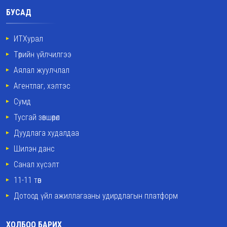
БУСАД
ИТХурал
Төрийн үйлчилгээ
Аялал жуулчлал
Агентлаг, хэлтэс
Сумд
Тусгай зөвшөөрөл
Дуудлага худалдаа
Шилэн данс
Санал хүсэлт
11-11 төв
Дотоод үйл ажиллагааны удирдлагын платформ
ХОЛБОО БАРИХ