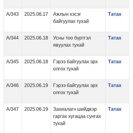
А/343
2025.06.17
Ажлын хэсэг
Татах
байгуулах тухай
А/344
2025.06.18
Усны тоо бүртгэл
Татах
явуулах тухай
А/345
2025.06.18
Гэрээ байгуулах эрх
Татах
олгох тухай
А/346
2025.06.19
Гэрээ байгуулах эрх
Татах
олгох тухай
А/347
2025.06.19
Захиалагч шийдвэр
Татах
гаргах хугацаа сунгах
тухай