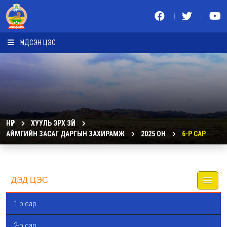
ҮНДСЭН ЦЭС
НҮҮР
ХУУЛЬ ЭРХ ЗҮЙ
АЙМГИЙН ЗАСАГ ДАРГЫН ЗАХИРАМЖ
2025 ОН
6-Р САР
ДЭД ЦЭС
1-р сар
2-р сар