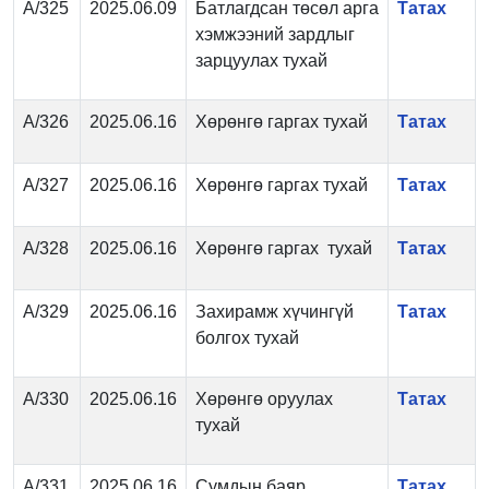
А/325
2025.06.09
Батлагдсан төсөл арга
Татах
хэмжээний зардлыг
зарцуулах тухай
А/326
2025.06.16
Хөрөнгө гаргах тухай
Татах
А/327
2025.06.16
Хөрөнгө гаргах тухай
Татах
А/328
2025.06.16
Хөрөнгө гаргах тухай
Татах
А/329
2025.06.16
Захирамж хүчингүй
Татах
болгох тухай
А/330
2025.06.16
Хөрөнгө оруулах
Татах
тухай
А/331
2025.06.16
Сумдын баяр
Татах