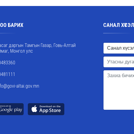
ОО БАРИХ
САНАЛ ХҮСЭ
асаг даргын Тамгын Газар, Говь-Алтай
ймаг, Монгол улс
0483360
0481111
nfo@govi-altai.gov.mn