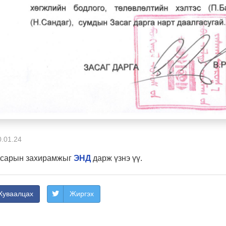
.01.24
р сарын захирамжыг
ЭНД
дарж үзнэ үү.
Хуваалцах
Жиргэх