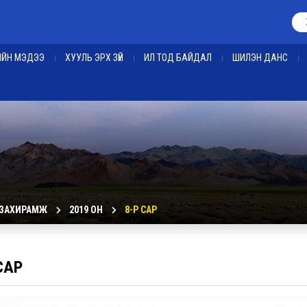
ЕИЙН МЭДЭЭ
ХУУЛЬ ЭРХ ЗҮЙ
ИЛ ТОД БАЙДАЛ
ШИЛЭН ДАНС
 ЗАХИРАМЖ
2019 ОН
8-Р САР
САР