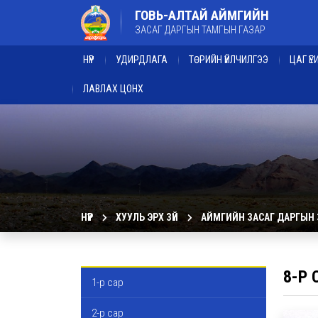
ГОВЬ-АЛТАЙ АЙМГИЙН
ЗАСАГ ДАРГЫН ТАМГЫН ГАЗАР
НҮҮР
УДИРДЛАГА
ТӨРИЙН ҮЙЛЧИЛГЭЭ
ЦАГ Ү
ЛАВЛАХ ЦОНХ
НҮҮР
ХУУЛЬ ЭРХ ЗҮЙ
АЙМГИЙН ЗАСАГ ДАРГЫН
8-Р 
1-р сар
2-р сар