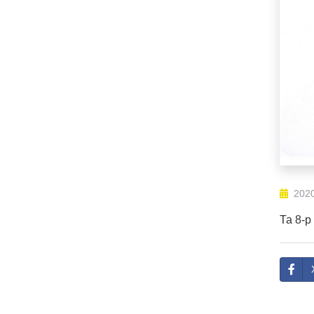
2020
Та 8-