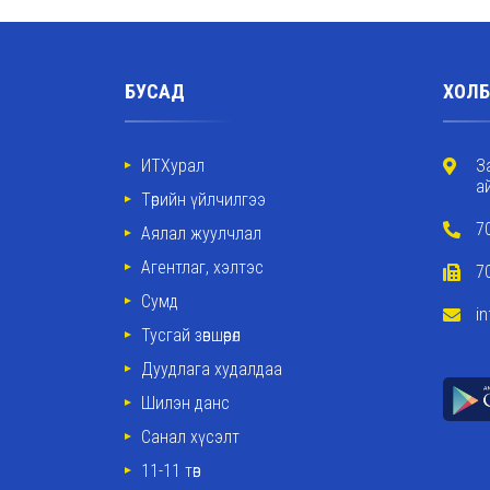
БУСАД
ХОЛБ
ИТХурал
З
а
Төрийн үйлчилгээ
7
Аялал жуулчлал
Агентлаг, хэлтэс
7
Сумд
i
Тусгай зөвшөөрөл
Дуудлага худалдаа
Шилэн данс
Санал хүсэлт
11-11 төв