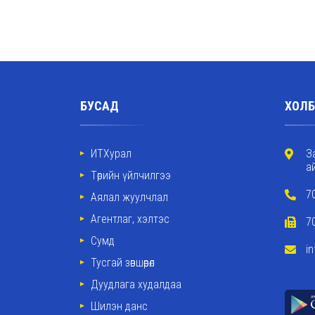
БУСАД
ХОЛБ
ИТХурал
З
а
Төрийн үйлчилгээ
7
Аялал жуулчлал
Агентлаг, хэлтэс
7
Сумд
i
Тусгай зөвшөөрөл
Дуудлага худалдаа
Шилэн данс