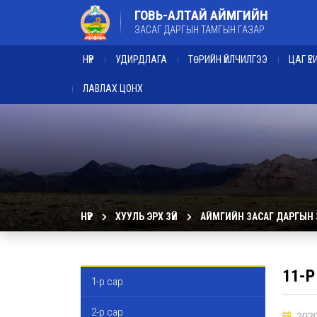
ГОВЬ-АЛТАЙ АЙМГИЙН
ЗАСАГ ДАРГЫН ТАМГЫН ГАЗАР
НҮҮР
УДИРДЛАГА
ТӨРИЙН ҮЙЛЧИЛГЭЭ
ЦАГ Ү
ЛАВЛАХ ЦОНХ
НҮҮР
ХУУЛЬ ЭРХ ЗҮЙ
АЙМГИЙН ЗАСАГ ДАРГЫН
11-Р
1-р сар
2-р сар
2020