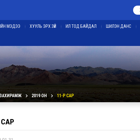
ЕИЙН МЭДЭЭ
ХУУЛЬ ЭРХ ЗҮЙ
ИЛ ТОД БАЙДАЛ
ШИЛЭН ДАНС
 ЗАХИРАМЖ
2019 ОН
11-Р САР
 САР
.01.31