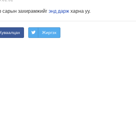
-р сарын захирамжийг
энд дарж
харна уу.
Хуваалцах
Жиргэх