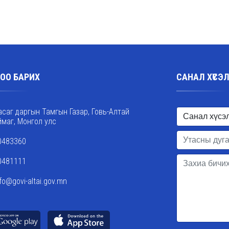
ОО БАРИХ
САНАЛ ХҮСЭ
асаг даргын Тамгын Газар, Говь-Алтай
ймаг, Монгол улс
0483360
0481111
nfo@govi-altai.gov.mn