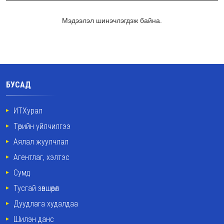
Мэдээлэл шинэчлэгдэж байна.
БУСАД
ИТХурал
Төрийн үйлчилгээ
Аялал жуулчлал
Агентлаг, хэлтэс
Сумд
Тусгай зөвшөөрөл
Дуудлага худалдаа
Шилэн данс