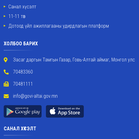
Санал хүсэлт
11-11 төв
Дотоод үйл ажиллагааны удирдлагын платформ
ХОЛБОО БАРИХ
Засаг даргын Тамгын Газар, Говь-Алтай аймаг, Монгол улс
70483360
70481111
info@govi-altai.gov.mn
САНАЛ ХҮСЭЛТ