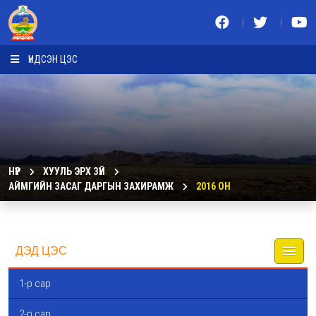
ҮНДСЭН ЦЭС
НҮҮР
ХУУЛЬ ЭРХ ЗҮЙ
АЙМГИЙН ЗАСАГ ДАРГЫН ЗАХИРАМЖ
2016 ОН
ДЭД ЦЭС
1-р сар
2-р сар