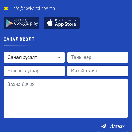
info@govi-altai.gov.mn
САНАЛ ХҮСЭЛТ
Илгээх