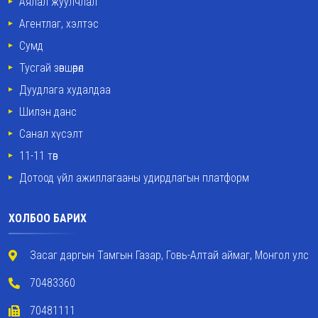
Аялал жуулчлал
Агентлаг, хэлтэс
Сумд
Тусгай зөвшөөрөл
Дуудлага худалдаа
Шилэн данс
Санал хүсэлт
11-11 төв
Дотоод үйл ажиллагааны удирдлагын платформ
ХОЛБОО БАРИХ
Засаг даргын Тамгын Газар, Говь-Алтай аймаг, Монгол улс
70483360
70481111