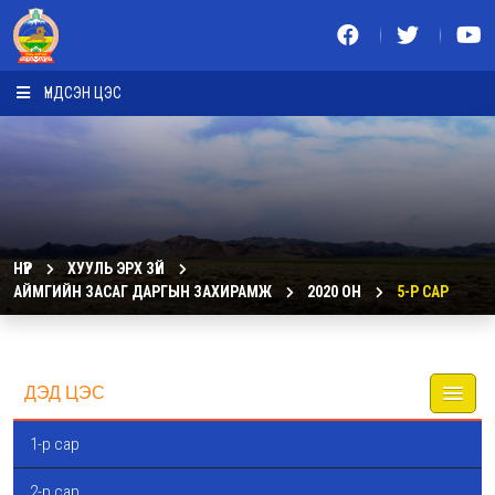
ҮНДСЭН ЦЭС
НҮҮР
ХУУЛЬ ЭРХ ЗҮЙ
АЙМГИЙН ЗАСАГ ДАРГЫН ЗАХИРАМЖ
2020 ОН
5-Р САР
ДЭД ЦЭС
1-р сар
2-р сар