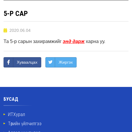
5-Р САР
2020.06.04
Та 5-р сарын захирамжийг
энд дарж
харна уу.
Хуваалцах
Жиргэх
БУСАД
ИТХурал
Төрийн үйлчилгээ