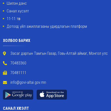
Шилэн данс
Санал хүсэлт
11-11 төв
Дотоод үйл ажиллагааны удирдлагын платформ
ХОЛБОО БАРИХ
Засаг даргын Тамгын Газар, Говь-Алтай аймаг, Монгол улс
70483360
70481111
info@govi-altai.gov.mn
САНАЛ ХҮСЭЛТ