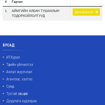
#
Гарчиг
1.
АЙМГИЙН АЛБАН ТУШААЛЫН
Дэлгэрэнгүй
ТОДОРХОЙЛОЛТУУД
БУСАД
ИТХурал
Төрийн үйлчилгээ
Аялал жуулчлал
Агентлаг, хэлтэс
Сумд
Тусгай зөвшөөрөл
Дуудлага худалдаа