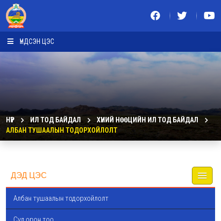
ҮНДСЭН ЦЭС
НҮҮР
ИЛ ТОД БАЙДАЛ
ХҮНИЙ НӨӨЦИЙН ИЛ ТОД БАЙДАЛ
АЛБАН ТУШААЛЫН ТОДОРХОЙЛОЛТ
ДЭД ЦЭС
Албан тушаалын тодорхойлолт
Сул орон тоо