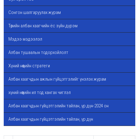
Сонгон шалгаруулах журам
Төрийн албан хаагчийн ёс зүйн дүрэм
Мэдээ мэдээлэл
Албан тушаалын тодорхойлолт
Хүний нөөцийн стратеги
Албан хаагчдын ажлын гүйцэтгэлийг үнэлэх журам
хүний нөөцийн ил тод хангах чиглэл
Албан хаагчдын гүйцэтгэлийн тайлан, үр дүн-2024 он
Албан хаагчдын гүйцэтгэлийн тайлан, үр дүн