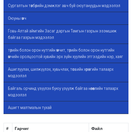
Сургалтын төлбөрийн дэмжлэг авч буй оюутануудын мэдээлэл
Оюуны өмч
Говь-Алтай аймгийн Засаг даргын Тамгын газрын эзэмшиж
байгаа газрын мэдээлэл
төрийн болон орон нутгийн өмчит, төрийн болон орон нутгийн
өмчийн оролцоотой хувийн эрх зүйн хуулийн этгээдийн нэр, хаяг
Ашиглуулах, шилжүүлэх, хувьчлах, төсвийн хөрөнгийн талаарх
мэдээлэл
Байгаль орчинд үзүүлэх буюу үзүүлж байгаа нөлөөллийн талаарх
мэдээлэл
Ашигт малтмалын тухай
#
Гарчиг
Файл