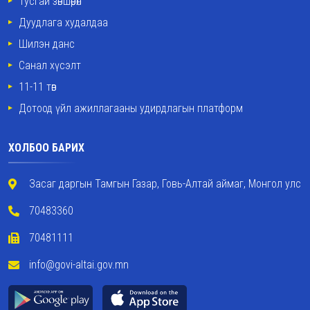
Тусгай зөвшөөрөл
Дуудлага худалдаа
Шилэн данс
Санал хүсэлт
11-11 төв
Дотоод үйл ажиллагааны удирдлагын платформ
ХОЛБОО БАРИХ
Засаг даргын Тамгын Газар, Говь-Алтай аймаг, Монгол улс
70483360
70481111
info@govi-altai.gov.mn