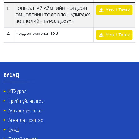
1.
ГОВЬ-АЛТАЙ АЙМГИЙН НЭГДСЭН
Үзэх / Татах
ЭМНЭЛГИЙН ТӨЛӨӨЛӨН УДИРДАХ
ЗӨВЛӨЛИЙН БҮРЭЛДЭХҮҮН
2.
Нэгдсэн эмнэлэг ТУЗ
Үзэх / Татах
БУСАД
ИТХурал
Төрийн үйлчилгээ
Аялал жуулчлал
Агентлаг, хэлтэс
Сумд