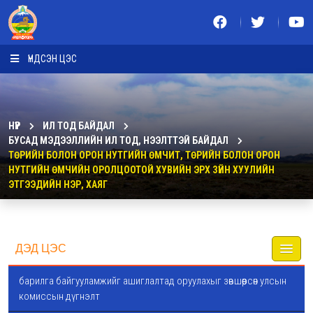
ҮНДСЭН ЦЭС
НҮҮР
ИЛ ТОД БАЙДАЛ
БУСАД МЭДЭЭЛЛИЙН ИЛ ТОД, НЭЭЛТТЭЙ БАЙДАЛ
ТӨРИЙН БОЛОН ОРОН НУТГИЙН ӨМЧИТ, ТӨРИЙН БОЛОН ОРОН
НУТГИЙН ӨМЧИЙН ОРОЛЦООТОЙ ХУВИЙН ЭРХ ЗҮЙН ХУУЛИЙН
ЭТГЭЭДИЙН НЭР, ХАЯГ
ДЭД ЦЭС
барилга байгууламжийг ашиглалтад оруулахыг зөвшөөрсөн улсын
комиссын дүгнэлт