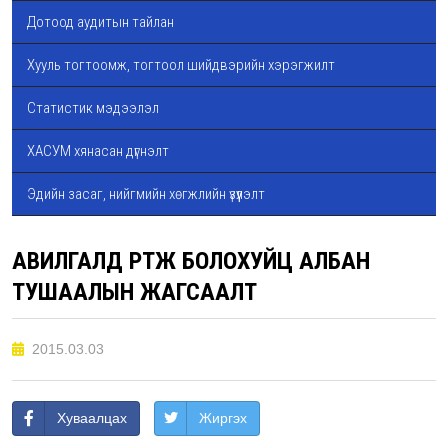
Дотоод аудитын тайлан
Хууль тогтоомж, тогтоол шийдвэрийн хэрэгжилт
Статистик мэдээлэл
ХАСУМ хянасан дүгнэлт
Эдийн засаг, нийгмийн хөгжлийн үзүүлэлт
АВИЛГАЛД ӨРТӨЖ БОЛОХУЙЦ АЛБАН
ТУШААЛЫН ЖАГСААЛТ
2015.03.03
Хуваалцах
Жиргэх