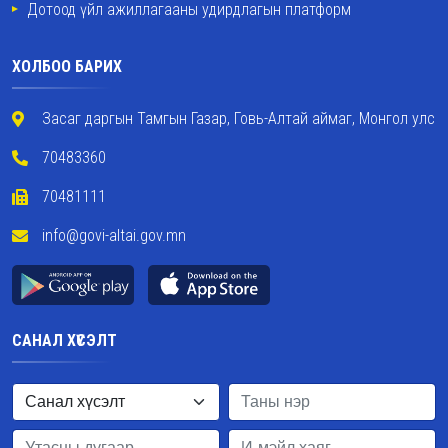
Дотоод үйл ажиллагааны удирдлагын платформ
ХОЛБОО БАРИХ
Засаг даргын Тамгын Газар, Говь-Алтай аймаг, Монгол улс
70483360
70481111
info@govi-altai.gov.mn
САНАЛ ХҮСЭЛТ