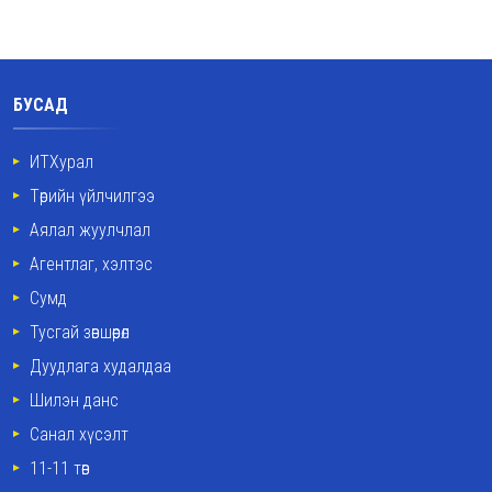
БУСАД
ИТХурал
Төрийн үйлчилгээ
Аялал жуулчлал
Агентлаг, хэлтэс
Сумд
Тусгай зөвшөөрөл
Дуудлага худалдаа
Шилэн данс
Санал хүсэлт
11-11 төв