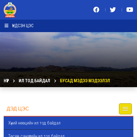
ҮНДСЭН ЦЭС
НҮҮР
ИЛ ТОД БАЙДАЛ
БУСАД МЭДЭЭ МЭДЭЭЛЭЛ
ДЭД ЦЭС
Хүний нөөцийн ил тод байдал
Төсөв санхүүгийн ил тод байдал