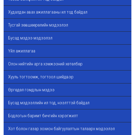
Худалдан авах ажиллагааны ил тод байдал
Тусгай зөвшөөрөлийн мэдээлэл
Бусад мэдээ мэдээлэл
Үйл ажиллагаа
Олон нийтийн арга хэмжээний хөтөлбөр
Хууль тогтоомж, тогтоол шийдвэр
Өргөдөл гомдлын мэдээ
Бусад мэдээллийн ил тод, нээлттэй байдал
Бодлогын баримт бичгийн хэрэгжилт
Хот болон газар зохион байгуулалтын талаарх мэдээлэл