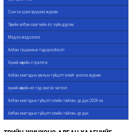
Сонгон шалгаруулах журам
Төрийн албан хаагчийн ёс зүйн дүрэм
Мэдээ мэдээлэл
Албан тушаалын тодорхойлолт
Хүний нөөцийн стратеги
Албан хаагчдын ажлын гүйцэтгэлийг үнэлэх журам
хүний нөөцийн ил тод хангах чиглэл
Албан хаагчдын гүйцэтгэлийн тайлан, үр дүн-2024 он
Албан хаагчдын гүйцэтгэлийн тайлан, үр дүн