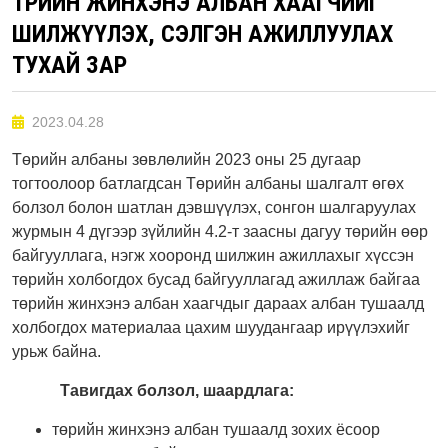
ТӨРИЙН ЖИНХЭНЭ АЛБАН ХААГЧИЙГ
ШИЛЖҮҮЛЭХ, СЭЛГЭН АЖИЛЛУУЛАХ
ТУХАЙ ЗАР
2023.04.28
Төрийн албаны зөвлөлийн 2023 оны 25 дугаар
тогтоолоор батлагдсан Төрийн албаны шалгалт өгөх
болзол болон шатлан дэвшүүлэх, сонгон шалгаруулах
журмын 4 дүгээр зүйлийн 4.2-т заасны дагуу төрийн өөр
байгууллага, нэгж хооронд шилжин ажиллахыг хүссэн
төрийн холбогдох бусад байгууллагад ажиллаж байгаа
төрийн жинхэнэ албан хаагчдыг дараах албан тушаалд
холбогдох материалаа цахим шуудангаар ирүүлэхийг
урьж байна.
Тавигдах болзол, шаардлага:
төрийн жинхэнэ албан тушаалд зохих ёсоор