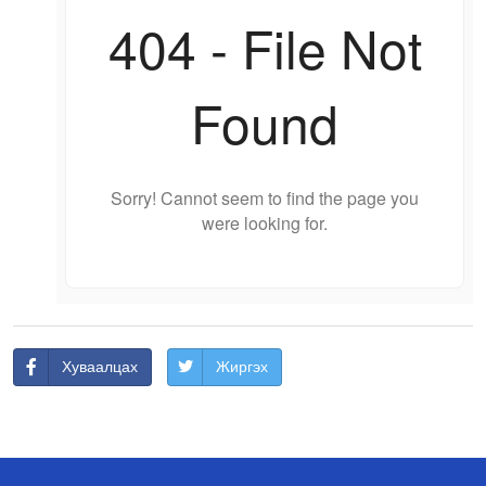
Хуваалцах
Жиргэх