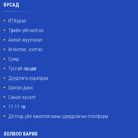
БУСАД
ИТХурал
Төрийн үйлчилгээ
Аялал жуулчлал
Агентлаг, хэлтэс
Сумд
Тусгай зөвшөөрөл
Дуудлага худалдаа
Шилэн данс
Санал хүсэлт
11-11 төв
Дотоод үйл ажиллагааны удирдлагын платформ
ХОЛБОО БАРИХ