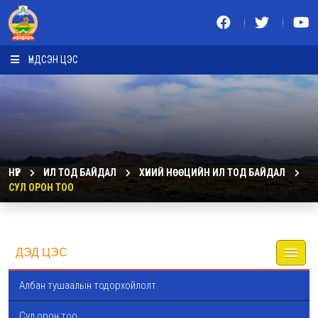
ҮНДСЭН ЦЭС
НҮҮР
ИЛ ТОД БАЙДАЛ
ХҮНИЙ НӨӨЦИЙН ИЛ ТОД БАЙДАЛ
СУЛ ОРОН ТОО
ДЭД ЦЭС
Албан тушаалын тодорхойлолт
Сул орон тоо