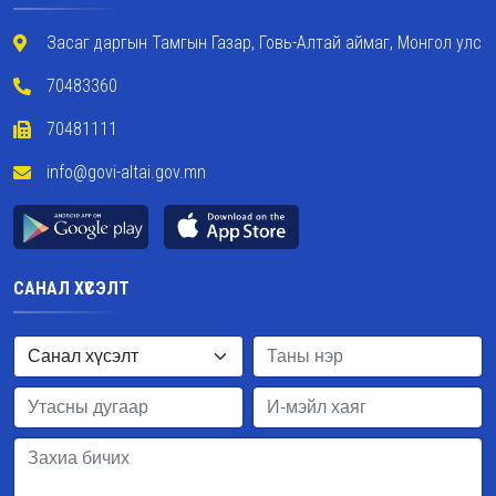
Засаг даргын Тамгын Газар, Говь-Алтай аймаг, Монгол улс
70483360
70481111
info@govi-altai.gov.mn
САНАЛ ХҮСЭЛТ