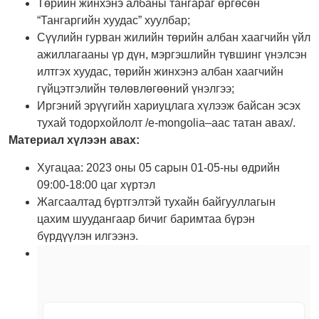
Төрийн жинхэнэ албаны тангараг өргөсөн
“Тангаргийн хуудас” хуулбар;
Сүүлийн гурван жилийн төрийн албан хаагчийн үйл
ажиллагааны үр дүн, мэргэшлийн түвшинг үнэлсэн
илтгэх хуудас, төрийн жинхэнэ албан хаагчийн
гүйцэтгэлийн төлөвлөгөөний үнэлгээ;
Иргэний эрүүгийн хариуцлага хүлээж байсан эсэх
тухай тодорхойлолт /e-mongolia–аас татан авах/.
Материал хүлээн авах:
Хугацаа: 2023 оны 05 сарын 01-05-ны өдрийн
09:00-18:00 цаг хүртэл
Жагсаалтад бүртгэлтэй тухайн байгууллагын
цахим шуудангаар бичиг баримтаа бүрэн
бүрдүүлэн илгээнэ.