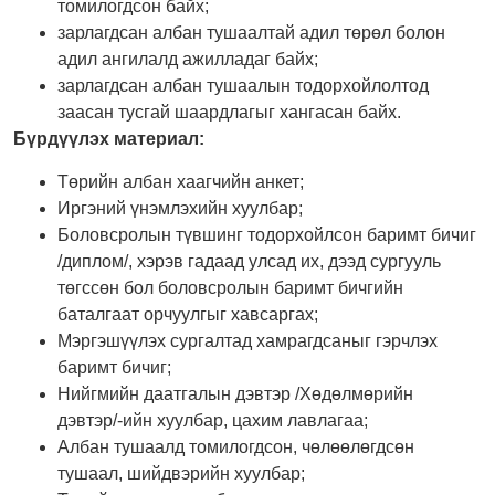
томилогдсон байх;
зарлагдсан албан тушаалтай адил төрөл болон
адил ангилалд ажилладаг байх;
зарлагдсан албан тушаалын тодорхойлолтод
заасан тусгай шаардлагыг хангасан байх.
Бүрдүүлэх материал:
Төрийн албан хаагчийн анкет;
Иргэний үнэмлэхийн хуулбар;
Боловсролын түвшинг тодорхойлсон баримт бичиг
/диплом/, хэрэв гадаад улсад их, дээд сургууль
төгссөн бол боловсролын баримт бичгийн
баталгаат орчуулгыг хавсаргах;
Мэргэшүүлэх сургалтад хамрагдсаныг гэрчлэх
баримт бичиг;
Нийгмийн даатгалын дэвтэр /Хөдөлмөрийн
дэвтэр/-ийн хуулбар, цахим лавлагаа;
Албан тушаалд томилогдсон, чөлөөлөгдсөн
тушаал, шийдвэрийн хуулбар;