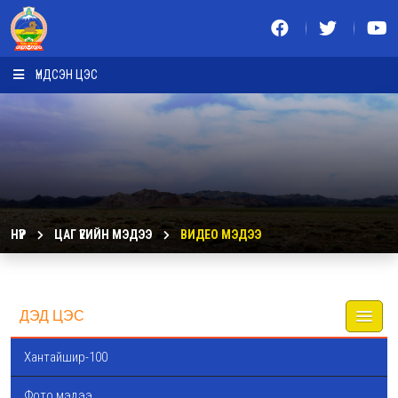
ҮНДСЭН ЦЭС
НҮҮР
ЦАГ ҮЕИЙН МЭДЭЭ
ВИДЕО МЭДЭЭ
ДЭД ЦЭС
Хантайшир-100
Фото мэдээ