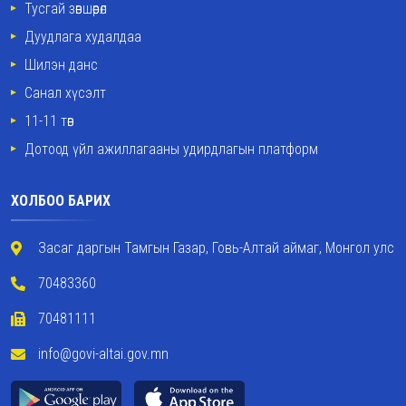
Тусгай зөвшөөрөл
Дуудлага худалдаа
Шилэн данс
Санал хүсэлт
11-11 төв
Дотоод үйл ажиллагааны удирдлагын платформ
ХОЛБОО БАРИХ
Засаг даргын Тамгын Газар, Говь-Алтай аймаг, Монгол улс
70483360
70481111
info@govi-altai.gov.mn