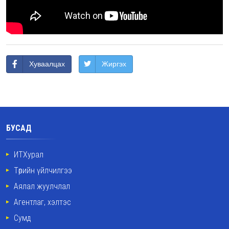
Хуваалцах
Жиргэх
БУСАД
ИТХурал
Төрийн үйлчилгээ
Аялал жуулчлал
Агентлаг, хэлтэс
Сумд