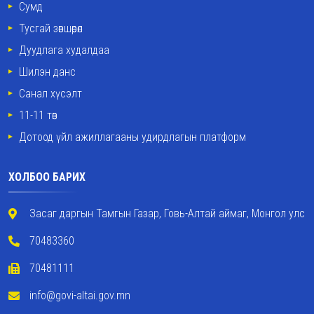
Сумд
Тусгай зөвшөөрөл
Дуудлага худалдаа
Шилэн данс
Санал хүсэлт
11-11 төв
Дотоод үйл ажиллагааны удирдлагын платформ
ХОЛБОО БАРИХ
Засаг даргын Тамгын Газар, Говь-Алтай аймаг, Монгол улс
70483360
70481111
info@govi-altai.gov.mn