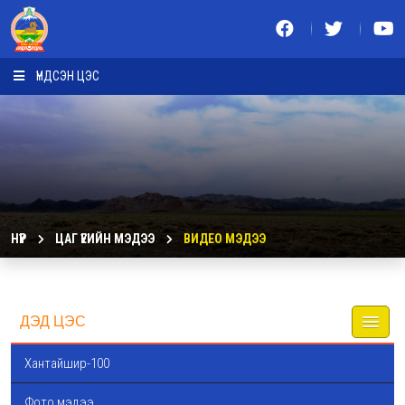
ҮНДСЭН ЦЭС
НҮҮР
ЦАГ ҮЕИЙН МЭДЭЭ
ВИДЕО МЭДЭЭ
ДЭД ЦЭС
Хантайшир-100
Фото мэдээ