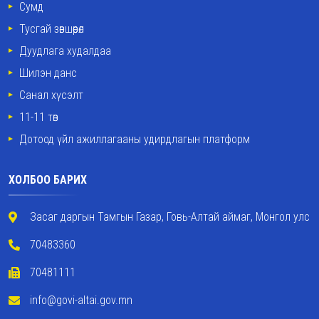
Сумд
Тусгай зөвшөөрөл
Дуудлага худалдаа
Шилэн данс
Санал хүсэлт
11-11 төв
Дотоод үйл ажиллагааны удирдлагын платформ
ХОЛБОО БАРИХ
Засаг даргын Тамгын Газар, Говь-Алтай аймаг, Монгол улс
70483360
70481111
info@govi-altai.gov.mn