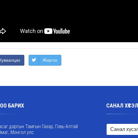
Хуваалцах
Жиргэх
ОО БАРИХ
САНАЛ ХҮСЭ
асаг даргын Тамгын Газар, Говь-Алтай
ймаг, Монгол улс