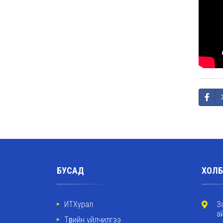
БУСАД
ХОЛБ
ИТХурал
З
а
Төрийн үйлчилгээ