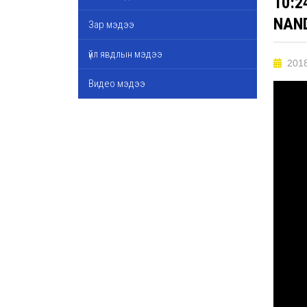
10:2
NAN
Зар мэдээ
үйл явдлын мэдээ
2018
Видео мэдээ