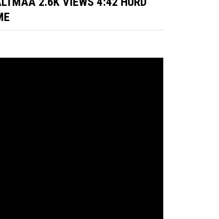
ALTMAA 2.6K VIEWS 4:42 HURD
ME