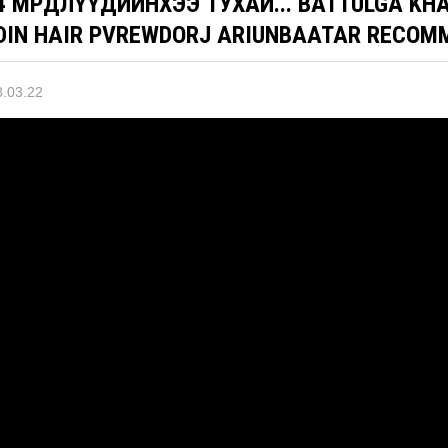
4 МӨРӨӨДЛҮҮДИЙНХЭЭ ТУХАЙ... BATTULGA KH
DIN HAIR PVREWDORJ ARIUNBAATAR RECOM
.03.22