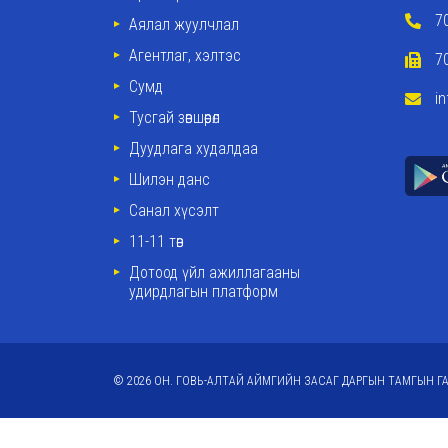
7
Аялал жуулчлал
Агентлаг, хэлтэс
7
Сумд
i
Тусгай зөвшөөрөл
Дуудлага худалдаа
Шилэн данс
Санал хүсэлт
11-11 төв
Дотоод үйл ажиллагааны
удирдлагын платформ
© 2026 ОН. ГОВЬ-АЛТАЙ АЙМГИЙН ЗАСАГ ДАРГЫН ТАМГЫН ГА