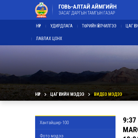
ГОВЬ-АЛТАЙ АЙМГИЙН
ЗАСАГ ДАРГЫН ТАМГЫН ГАЗАР
НҮҮР
УДИРДЛАГА
ТӨРИЙН ҮЙЛЧИЛГЭЭ
ЦАГ Ү
ЛАВЛАХ ЦОНХ
НҮҮР
ЦАГ ҮЕИЙН МЭДЭЭ
ВИДЕО МЭДЭЭ
9:37
Хантайшир-100
MARC
Фото мэдээ