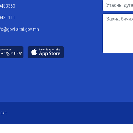
0483360
0481111
nfo@govi-altai.gov.mn
ЗАР.